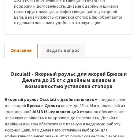
AISI 316, он обеспечивает отличную стойкость к
коррозии и долговечность. Дизайн с двойным шкивом
гарантирует плавную и эффективную работу якорной
цепи, а возможность установки стопора (приобретается
отдельно) повышает удобство эксплуатации.
Описание
Задать вопрос
Osculati - Якорный роульс для якорей Брюса и
Дельта до 25 кг с двойным шкивом и
возможностью установки стопора
Якорный роульс Osculati с двойным шкивом
предназначен
для якорей
Брюса
и
Дельта
весом до 25 кг. Изготовленный из
полированной
AISI 316 нержавеющей стали
, он обеспечивает
отличную стойкость к коррозии и долговечность. Дизайн с
двойным шкивом обеспечивает плавную и надежную работу
якорной цепи, что делает его отличным выбором для
эффективного анкерования. Этот роульс совместим с якорями