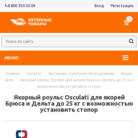
8 800 350 50 09
Вход
Регистрация
0
МЕНЮ
Главная
-
Каталог
-
Экстерьер, палубное оборудование
-
Якоря,
цепи
-
Якорный роульс Osculati для якорей Брюса и Дельта до 25 кг с
возможностью установить стопор
Якорный роульс Osculati для якорей
Брюса и Дельта до 25 кг с возможностью
установить стопор