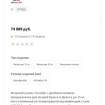
ID
477622
74 889 руб.
Отгрузка 6-10 недель
Тип изделия:
Якорь до 15 кг
Якорь до 25 кг
Якорный стопор
Размер изделия (мм):
620x83x200
670x85x170
Якорный роульс Osculati с двойным шкивом
предназначен для якорей Брюса и Дельта до 25 кг.
Изготовленный из полированной нержавеющей стали