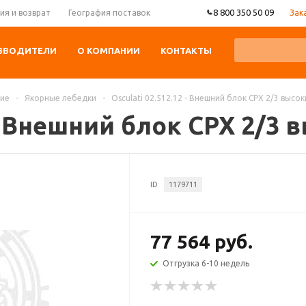
8 800 350 50 09
Зак
ия и возврат
География поставок
ЗВОДИТЕЛИ
О КОМПАНИИ
КОНТАКТЫ
ние
-
Якорные лебедки
-
Osculati 02.512.12 - Внешний блок CPX 2/3 высок
 - Внешний блок CPX 2/3 
ID
1179711
77 564 руб.
Отгрузка 6-10 недель