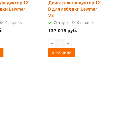
/редуктор 12
Двигатель/редуктор 12
Двигател
едки Lewmar
В для лебедки Lewmar
В для ле
V2
V3
6-10 недель
Отгрузка 6-10 недель
Отгрузк
б.
137 013 руб.
188 644 
В КОРЗИНУ
В КОРЗИ