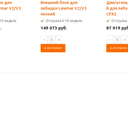
ок для
Внешний блок для
Двигатель
wmar V2/V3
лебедки Lewmar V2/V3
В для леб
низкий
CPX2
10 недель
Отгрузка 6-10 недель
Отгрузка 
.
149 073 руб.
87 019 ру
В КОРЗИНУ
В КОРЗИНУ