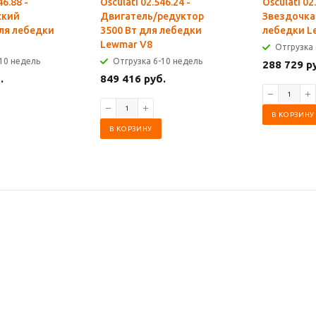
46.88 -
Osculati 02.546.24 -
Osculati 02
ский
Двигатель/редуктор
Звездочка
ля лебедки
3500 Вт для лебедки
лебедки L
Lewmar V8
Отгрузка 
10 недель
Отгрузка 6-10 недель
288 729 р
.
849 416 руб.
В КОРЗИНУ
В КОРЗИНУ