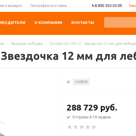
8 800 350 50 09
Зак
ия и возврат
География поставок
ЗВОДИТЕЛИ
О КОМПАНИИ
КОНТАКТЫ
ние
-
Якорные лебедки
-
Osculati 02.549.12 - Звездочка 12 мм для лебед
2 - Звездочка 12 мм для 
ID
1179757
288 729 руб.
Отгрузка 6-10 недель