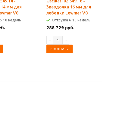
.549.14 -
Osculati 02.549.16 -
Osculati 0
 14 мм для
Звездочка 16 мм для
Lewmar V
ewmar V8
лебедки Lewmar V8
низкая 6
6-10 недель
Отгрузка 6-10 недель
Отгрузк
уб.
288 729 руб.
296 380 
В КОРЗИНУ
В КОРЗИ