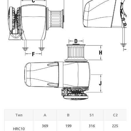
Тип
A
B
S1
C2
369
199
316
225
HRC10