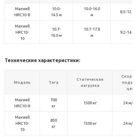
Maxwell
10.0-
10.0-16.0
8.5-12.2 
HRC10-8
14.5 м
м
Maxwell
10.7-
10.7-17.8
HRC10-
9.2-14.0 
16.0 м
м
10
Технические характеристики:
Скорос
Статическая
Модель
Тяга
подъё
нагрузка
цепи
Maxwell
700
1500 кг
24 м/м
HRC10-8
кг
Maxwell
850
HRC10-
1500 кг
24 м/м
кг
10