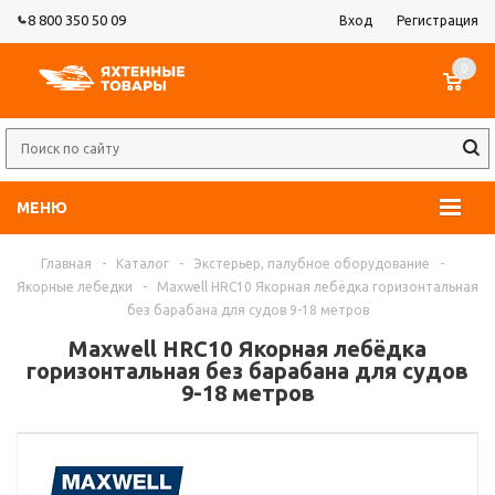
8 800 350 50 09
Вход
Регистрация
0
МЕНЮ
Главная
-
Каталог
-
Экстерьер, палубное оборудование
-
Якорные лебедки
-
Maxwell HRC10 Якорная лебёдка горизонтальная
без барабана для судов 9-18 метров
Maxwell HRC10 Якорная лебёдка
горизонтальная без барабана для судов
9-18 метров