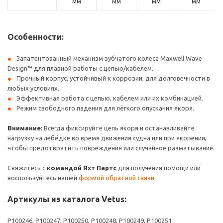
мм
мм
мм
мм
Особенности:
Запатентованный механизм зубчатого колеса Maxwell Wave
Design™ для плавной работы с цепью/кабелем.
Прочный корпус, устойчивый к коррозии, для долговечности в
любых условиях.
Эффективная работа с цепью, кабелем или их комбинацией.
Режим свободного падения для лёгкого опускания якоря.
Внимание:
Всегда фиксируйте цепь якоря и останавливайте
нагрузку на лебёдке во время движения судна или при якорении,
чтобы предотвратить повреждения или случайное разматывание.
Свяжитесь с
командой Яхт Партс
для получения помощи или
воспользуйтесь нашей
формой обратной связи
.
Артикулы из каталога Vetus:
P100246, P100247, P100250, P100248, P100249, P100251