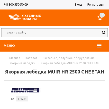
8 800 350 50 09
Вход
Регистрация
0
МЕНЮ
Главная
-
Каталог
-
Экстерьер, палубное оборудование
-
Якорные лебедки
-
Якорная лебёдка MUIR HR 2500 CHEETAH
Якорная лебёдка MUIR HR 2500 CHEETAH
ID
375241