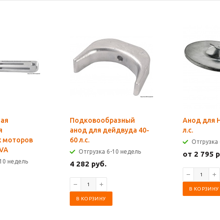
ная
Подковообразный
Анод для 
я
анод для дейдвуда 40-
л.с.
х моторов
60 л.с.
Отгрузка 
LVA
Отгрузка 6-10 недель
от 2 795 р
10 недель
4 282 руб.
В КОРЗИНУ
В КОРЗИНУ