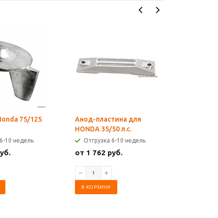
Honda 75/125
Анод-пластина для
Анод-пл
HONDA 35/50 л.с.
75/225 л.с
6-10 недель
Отгрузка 6-10 недель
Отгрузк
уб.
от 1 762 руб.
от 3 249
В КОРЗИНУ
В КОРЗИ