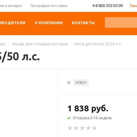
8 800 350 50 09
Зак
ия и возврат
География поставок
ЗВОДИТЕЛИ
О КОМПАНИИ
КОНТАКТЫ
док
-
Аноды для откидных моторов
-
Анод для Honda 25/50 л.с.
50 л.с.
ID
479221
1 838 руб.
Отгрузка 6-10 недель