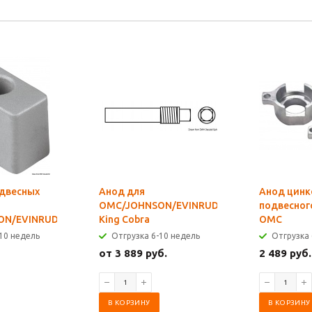
одвесных
Анод для
Анод цинк
OMC/JOHNSON/EVINRUDE
подвесног
ON/EVINRUDE
King Cobra
OMC
10 недель
Отгрузка 6-10 недель
Отгрузка 
от 3 889 руб.
2 489 руб.
В КОРЗИНУ
В КОРЗИНУ