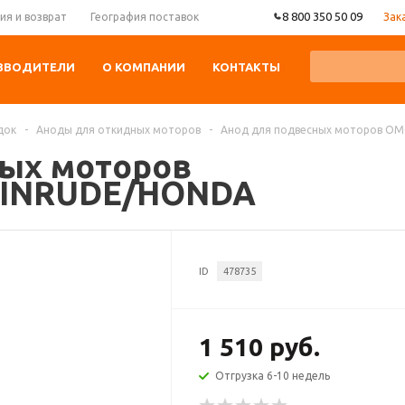
8 800 350 50 09
Зак
ия и возврат
География поставок
ЗВОДИТЕЛИ
О КОМПАНИИ
КОНТАКТЫ
док
-
Аноды для откидных моторов
-
Анод для подвесных моторов O
ных моторов
INRUDE/HONDA
ID
478735
1 510 руб.
Отгрузка 6-10 недель