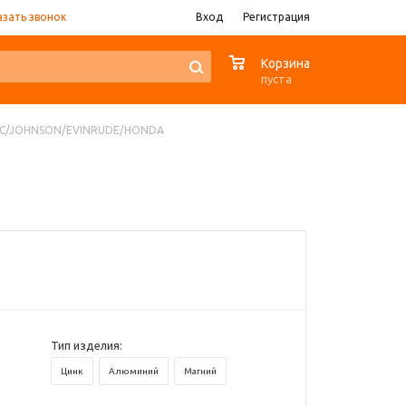
азать звонок
Вход
Регистрация
0
Корзина
пуста
MC/JOHNSON/EVINRUDE/HONDA
Тип изделия:
Цинк
Алюминий
Магний