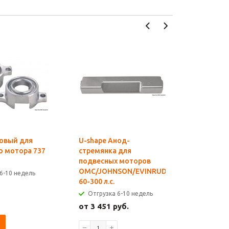
овый для
U-shape Анод-
Cube Ано
о мотора 737
стремянка для
дейдвуд
подвесных моторов
OMC/JOH
OMC/JOHNSON/EVINRUDE
6-10 недель
Отгрузк
60-300 л.с.
от 1 594
Отгрузка 6-10 недель
от 3 451 руб.
В КОРЗИ