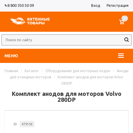
8 800 350 50 09
Вход
Регистрация
0
МЕНЮ
Главная
-
Каталог
-
Оборудование для моторных лодок
-
Аноды
для откидных моторов
-
Комплект анодов для моторов Volvo
280DP
Комплект анодов для моторов Volvo
280DP
ID
479156