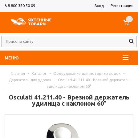
8 800 350 50 09
Вход
Регистрация
0
МЕНЮ
Главная
-
Каталог
-
Оборудование для моторных лодок
-
Держатели для удочек
-
Osculati 41.211.40 - Врезной держатель
удилища с наклоном 60°
Osculati 41.211.40 - Врезной держатель
удилища с наклоном 60°