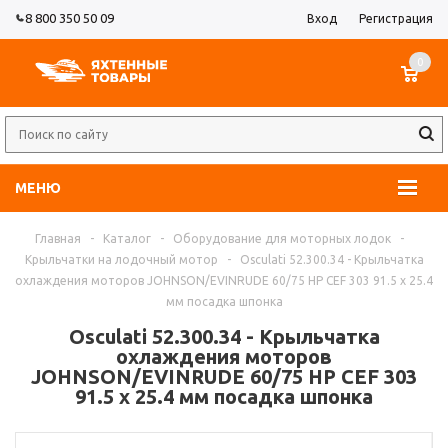
8 800 350 50 09
Вход
Регистрация
0
МЕНЮ
Главная
-
Каталог
-
Оборудование для моторных лодок
-
Крыльчатки на лодочный мотор
-
Osculati 52.300.34 - Крыльчатка
охлаждения моторов JOHNSON/EVINRUDE 60/75 HP CEF 303 91.5 x 25.4
мм посадка шпонка
Osculati 52.300.34 - Крыльчатка
охлаждения моторов
JOHNSON/EVINRUDE 60/75 HP CEF 303
91.5 x 25.4 мм посадка шпонка