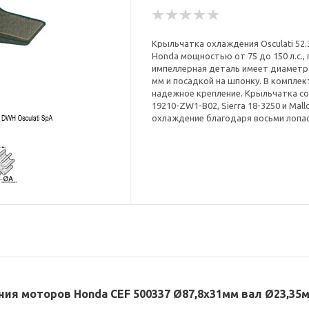
Крыльчатка охлаждения Osculati 52
Honda мощностью от 75 до 150 л.с.,
импеллерная деталь имеет диаметр 8
мм и посадкой на шпонку. В комплек
надежное крепление. Крыльчатка с
19210-ZW1-B02, Sierra 18-3250 и Mal
охлаждение благодаря восьми лопа
ения моторов Honda CEF 500337 Ø87,8x31мм вал Ø23,35