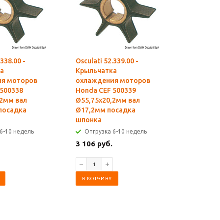
.338.00 -
Osculati 52.339.00 -
Osculati 5
а
Крыльчатка
Крыльча
я моторов
охлаждения моторов
охлажде
 500338
Honda CEF 500339
Honda CE
,2мм вал
Ø55,75x20,2мм вал
Ø89,75x3
посадка
Ø17,2мм посадка
Ø26мм п
шпонка
Отгрузк
6-10 недель
Отгрузка 6-10 недель
4 899 ру
3 106 руб.
В КОРЗИ
В КОРЗИНУ