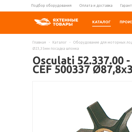
Подбор оборудования
Оплата и доставка
Гарант
КАТАЛОГ
ПРОИ
Главная
-
Каталог
-
Оборудование для моторных ло
Ø23,35мм посадка шпонка
Osculati 52.337.0
CEF 500337 Ø87,8