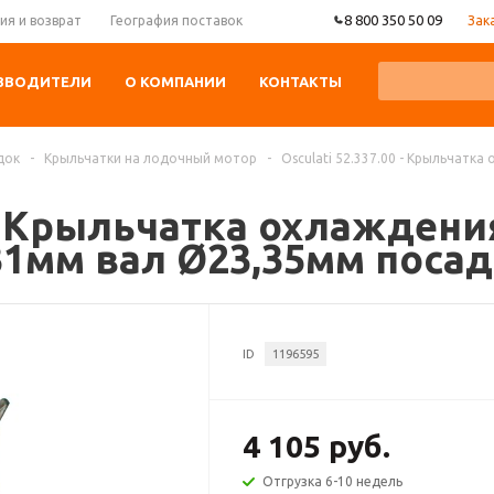
8 800 350 50 09
Зак
ия и возврат
География поставок
ЗВОДИТЕЛИ
О КОМПАНИИ
КОНТАКТЫ
док
-
Крыльчатки на лодочный мотор
-
Osculati 52.337.00 - Крыльчатк
0 - Крыльчатка охлажден
x31мм вал Ø23,35мм поса
ID
1196595
4 105 руб.
Отгрузка 6-10 недель