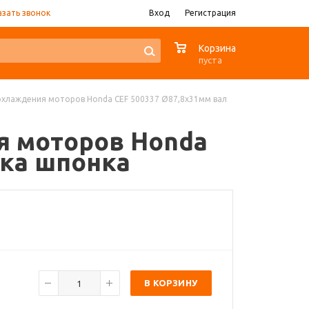
азать звонок
Вход
Регистрация
0
Корзина
пуста
а охлаждения моторов Honda CEF 500337 Ø87,8x31мм вал
ия моторов Honda
дка шпонка
В КОРЗИНУ