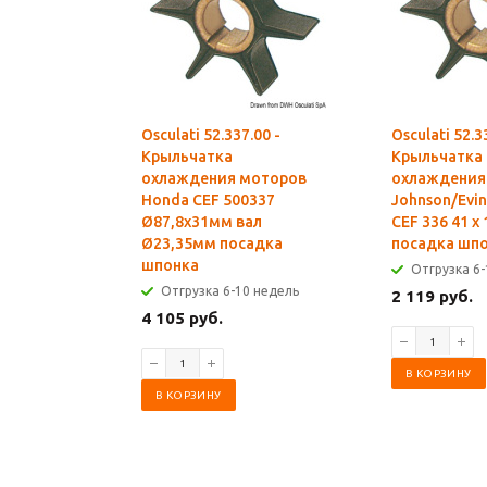
Osculati 52.337.00 -
Osculati 52.3
Крыльчатка
Крыльчатка
охлаждения моторов
охлаждения
Honda CEF 500337
Johnson/Evin
Ø87,8x31мм вал
CEF 336 41 x
Ø23,35мм посадка
посадка шп
шпонка
Отгрузка 6-
Отгрузка 6-10 недель
2 119 руб.
4 105 руб.
В КОРЗИНУ
В КОРЗИНУ