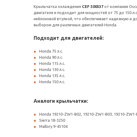
Крыльчатка охлаждения
CEF 500337
от компании Osc
двигателя и подходит для мощностей от 75 до 150 л.
нейлоновой втулкой, что обеспечивает надежную и до
выбором для различных двигателей Honda.
Подходит для двигателей:
Honda 75 л.с.
Honda 90 л.с.
Honda 115 л.с.
Honda 130 л.с.
Honda 135 л.с.
Honda 150 л.с.
Аналоги крыльчатки:
Honda 19210-ZW1-B02, 19210-ZW1-B03, 19210-ZW1-
Sierra 18-3250
Mallory 9-45104