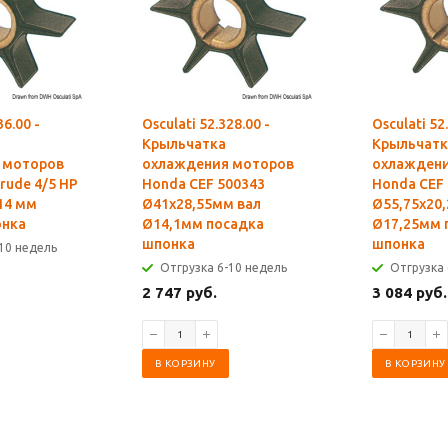
36.00 -
Osculati 52.328.00 -
Osculati 52
Крыльчатка
Крыльчатк
 моторов
охлаждения моторов
охлаждени
rude 4/5 HP
Honda CEF 500343
Honda CEF
 14 мм
Ø41x28,55мм вал
Ø55,75x20
онка
Ø14,1мм посадка
Ø17,25мм 
шпонка
шпонка
10 недель
Отгрузка 6-10 недель
Отгрузка 
2 747 руб.
3 084 руб.
В КОРЗИНУ
В КОРЗИНУ