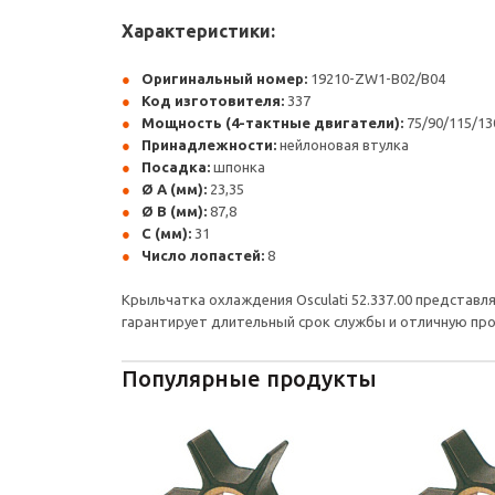
Характеристики:
Оригинальный номер:
19210-ZW1-B02/B04
Код изготовителя:
337
Мощность (4-тактные двигатели):
75/90/115/13
Принадлежности:
нейлоновая втулка
Посадка:
шпонка
Ø A (мм):
23,35
Ø B (мм):
87,8
C (мм):
31
Число лопастей:
8
Крыльчатка охлаждения Osculati 52.337.00 предста
гарантирует длительный срок службы и отличную пр
Популярные продукты