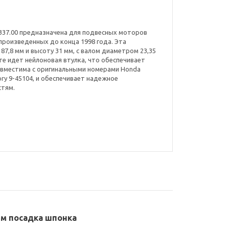
.337.00 предназначена для подвесных моторов
 произведенных до конца 1998 года. Эта
7,8 мм и высоту 31 мм, с валом диаметром 23,35
те идет нейлоновая втулка, что обеспечивает
овместима с оригинальными номерами Honda
lory 9-45104, и обеспечивает надежное
стям.
мм посадка шпонка