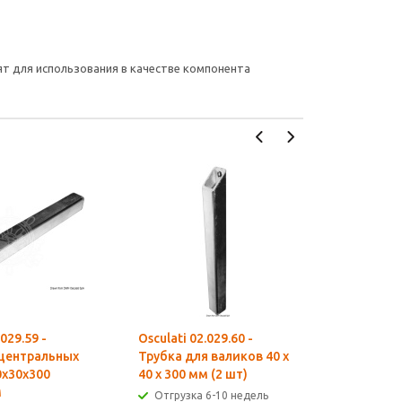
т для использования в качестве компонента
.029.59 -
Osculati 02.029.60 -
Osculati 0
 центральных
Трубка для валиков 40 х
Пластина
0x30x300
40 х 300 мм (2 шт)
качающих
м
шт)
Отгрузка 6-10 недель