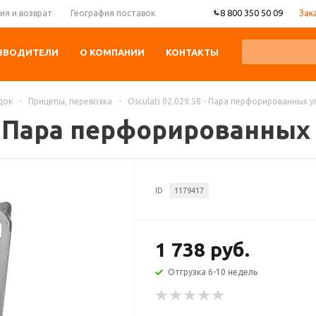
8 800 350 50 09
Зак
ия и возврат
География поставок
ЗВОДИТЕЛИ
О КОМПАНИИ
КОНТАКТЫ
док
-
Прицепы, перевозка
-
Osculati 02.029.58 - Пара перфорированных 
8 - Пара перфорированных
ID
1179417
1 738 руб.
Отгрузка 6-10 недель