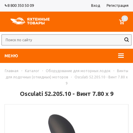
8 800 350 50 09
Вход
Регистрация
0
МЕНЮ
Главная
-
Каталог
-
Оборудование для моторных лодок
-
Винты
для лодочных (откидных) моторов
-
Osculati 52.205.10 - Винт 7.80 x
9
Osculati 52.205.10 - Винт 7.80 x 9