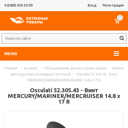
8 800 350 50 09
Вход
Регистрация
0
МЕНЮ
Главная
-
Каталог
-
Оборудование для моторных лодок
-
Винты
для лодочных (откидных) моторов
-
Osculati 52.305.43 - Винт
MERCURY/MARINER/MERCRUISER 14.8 x 17 R
Osculati 52.305.43 - Винт
MERCURY/MARINER/MERCRUISER 14.8 x
17 R