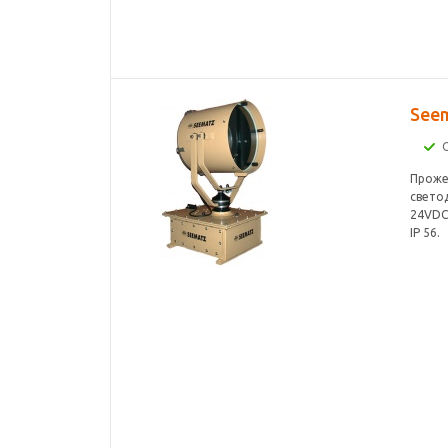
See
Проже
свето
24VDC,
IP 56.