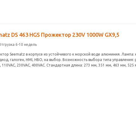
matz DS 463 HGS Прожектор 230V 1000W GX9,5
Отгрузка 6-10 недель
ктор Seematz в корпусе из устойчивого к морской воде алюминия. Лампа: 
диод, галоген, HMI, HBO, на выбор. Возможность выбора типа управления: 
 110VAC, 230VAC, 400VAC. Стандартная длина: 273 мм, 351 мм, 463 мм, 525