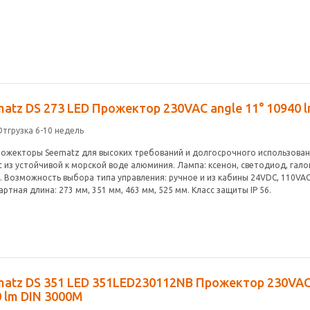
atz DS 273 LED Прожектор 230VAC angle 11° 10940 
Отгрузка 6-10 недель
рожекторы Seematz для высоких требований и долгосрочного использовани
 из устойчивой к морской воде алюминия. Лампа: ксенон, светодиод, галог
. Возможность выбора типа управления: ручное и из кабины 24VDC, 110VAC,
ртная длина: 273 мм, 351 мм, 463 мм, 525 мм. Класс защиты IP 56.
atz DS 351 LED 351LED230112NB Прожектор 230VAC 
 lm DIN 3000M