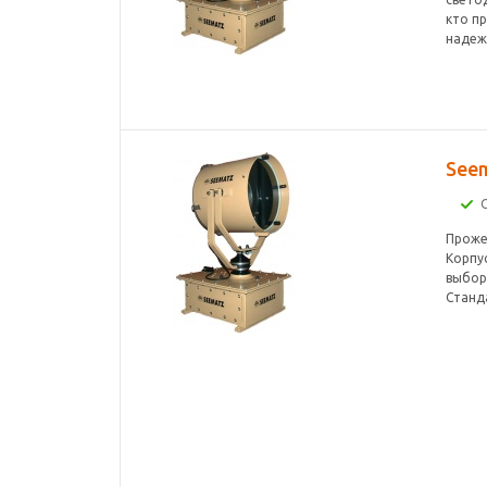
кто п
надеж
See
Проже
Корпус
выбор
Станда