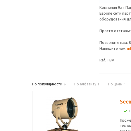
Компания Яхт Па
Европе сети пар
оборудования д
Просто отставьте
Позвоните нам: 8 
Напишите нам:
in
Ref. TBV
По популярности
По алфавиту
По цене
See
Проже
техно
свето