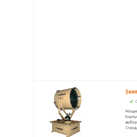
See
Мощны
Корпус
выбор
Станда