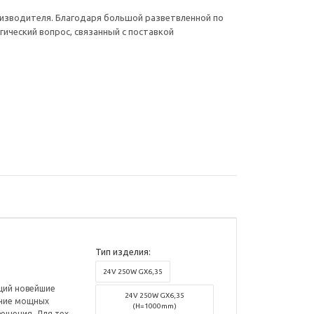
оизводителя. Благодаря большой разветвленной по
ический вопрос, связанный с поставкой
Тип изделия:
24V 250W GX6,35
ющий новейшие
24V 250W GX6,35
ание мощных
(H=1000mm)
ещения. Для тех,