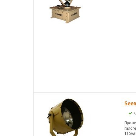
See
Проже
галоге
110VAC