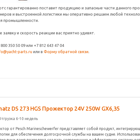
ртс гарантированно поставит продукцию и запасные части данного пр
тнеров и выстроенной логистики мы оперативно решаем любой технолог
ля промышленности.
 заявку и скорость реакции вас приятно удивят.
800 350 50 09 или +7 812 643 47 04
fo@yacht-parts.ru
или в
Форму обратной связи
.
matz DS 273 HGS Прожектор 24V 250W GX6,35
Отгрузка 6-10 недель
ктор от Pesch Marineschewerfer представляет собой продукт, интегриру
логии для обеспечения долгосрочной службы на вашем судне. Использов
диодных ламп позволяет создать современную и эффективную систему осв