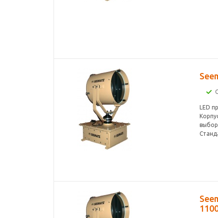
Seem
LED п
Корпус
выбор
Станда
Seem
1100