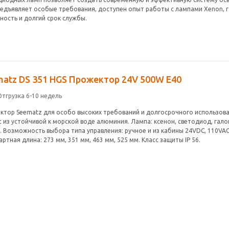
редъявляет особые требования, доступен опыт работы с лампами Xenon,
ность и долгий срок службы.
matz DS 351 HGS Прожектор 24V 500W E40
Отгрузка 6-10 недель
ктор Seematz для особо высоких требований и долгосрочного использова
 из устойчивой к морской воде алюминия. Лампа: ксенон, светодиод, галог
. Возможность выбора типа управления: ручное и из кабины 24VDC, 110VAC,
ртная длина: 273 мм, 351 мм, 463 мм, 525 мм. Класс защиты IP 56.