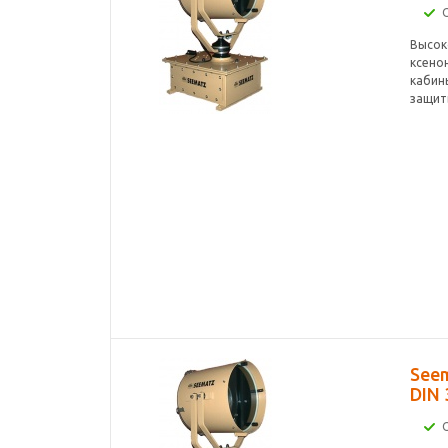
Высок
ксенон
кабины
защиты
Seem
DIN