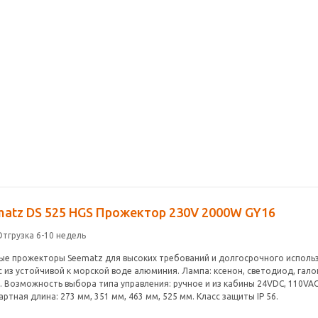
matz DS 525 HGS Прожектор 230V 2000W GY16
Отгрузка 6-10 недель
е прожекторы Seematz для высоких требований и долгосрочного использ
 из устойчивой к морской воде алюминия. Лампа: ксенон, светодиод, галог
. Возможность выбора типа управления: ручное и из кабины 24VDC, 110VAC,
ртная длина: 273 мм, 351 мм, 463 мм, 525 мм. Класс защиты IP 56.