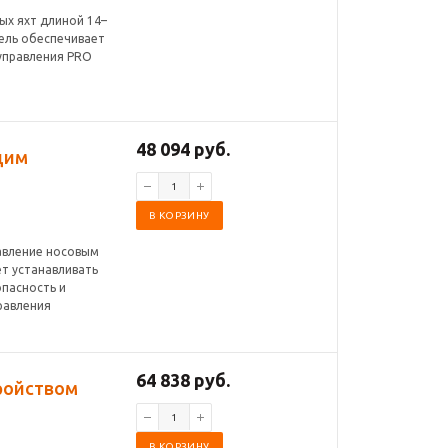
ых яхт длиной 14–
ель обеспечивает
 управления PRO
48 094 руб.
щим
В КОРЗИНУ
равление носовым
т устанавливать
опасность и
равления
64 838 руб.
ройством
В КОРЗИНУ