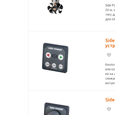
Side 
20 м,
тягу 
для п
Sid
уст
Кнопо
или к
её на
снижа
интуи
Sid