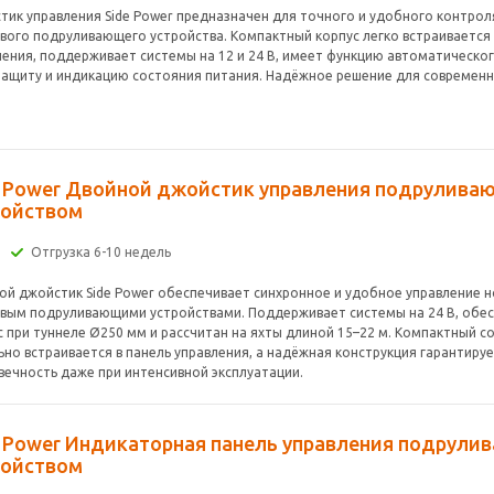
тик управления Side Power предназначен для точного и удобного контрол
вого подруливающего устройства. Компактный корпус легко встраивается 
ления, поддерживает системы на 12 и 24 В, имеет функцию автоматическо
защиту и индикацию состояния питания. Надёжное решение для современны
e Power Двойной джойстик управления подрулив
ройством
Отгрузка 6-10 недель
ой джойстик Side Power обеспечивает синхронное и удобное управление 
вым подруливающими устройствами. Поддерживает системы на 24 В, обес
гс при туннеле Ø250 мм и рассчитан на яхты длиной 15–22 м. Компактный 
ьно встраивается в панель управления, а надёжная конструкция гарантиру
вечность даже при интенсивной эксплуатации.
e Power Индикаторная панель управления подрул
ройством