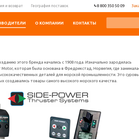
8 800 350 50 09
Зак
ия и возврат
География поставок
ЗВОДИТЕЛИ
О КОМПАНИИ
КОНТАКТЫ
зданию этого бренда начались с 1908 года. Изначально зародилась
r Motor, которая была основана в Фредрикстад, Норвегия, где занимала
ысококачественных деталей для морской промышленности. Это суров
ых создавались товары самого высокого морского качества.