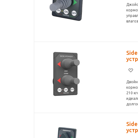
Джойс
кормо
управ
влаго
Sid
уст
Двойн
кормо
210 к
идеал
долго
Sid
уст