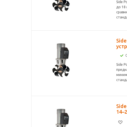
Side 
до 18
сравн
станд
Side
устр
Side 
предна
миним
станд
Sid
14–2