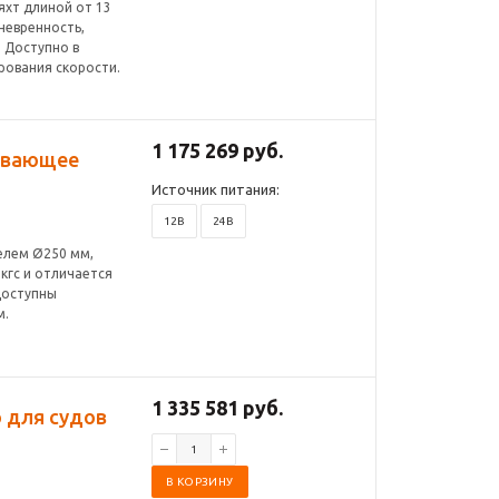
яхт длиной от 13
невренность,
 Доступно в
рования скорости.
1 175 269 руб.
ливающее
Источник питания:
12В
24В
елем Ø250 мм,
 кгс и отличается
Доступны
м.
1 335 581 руб.
 для судов
В КОРЗИНУ