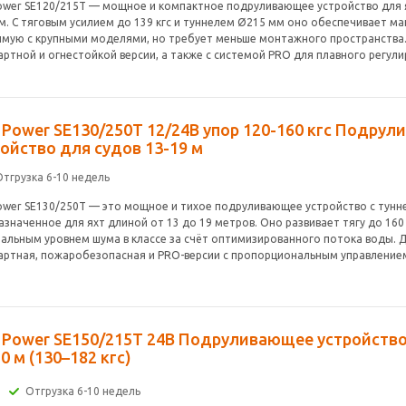
Power SE120/215T — мощное и компактное подруливающее устройство для 
 м. С тяговым усилием до 139 кгс и туннелем Ø215 мм оно обеспечивает ма
имую с крупными моделями, но требует меньше монтажного пространства.
артной и огнестойкой версии, а также с системой PRO для плавного регули
 Power SE130/250T 12/24В упор 120-160 кгс Подру
ойство для судов 13-19 м
Отгрузка 6-10 недель
Power SE130/250T — это мощное и тихое подруливающее устройство с тунн
значенное для яхт длиной от 13 до 19 метров. Оно развивает тягу до 160
альным уровнем шума в классе за счёт оптимизированного потока воды. 
артная, пожаробезопасная и PRO-версии с пропорциональным управление
e Power SE150/215T 24В Подруливающее устройство
0 м (130–182 кгс)
Отгрузка 6-10 недель