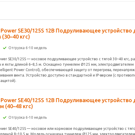
e Power SE30/125S 12В Подруливающее устройство 
м (30–40 кгс)
Отгрузка 6-10 недель
Power SE30/125S — носовое подруливающее устройство с тягой 30–40 кгс, р
а и яхты длиной 6–8,5 м. Оснащено туннелем Ø125 мм, электродвигателем 
ntelligent Power Control), обеспечивающей защиту от перегрева, перенапря
нивания винта. Устройство доступно в стандартной и IP-версии (с противо
защитой).
e Power SE40/125S 12В Подруливающее устройство 
 м (40–48 кгс)
Отгрузка 6-10 недель
Power SE40/125S — носовое или кормовое подруливающее устройство с тяго
 длиной 8–10,5 м. Модель оснащена туннелем Ø125 мм, электродвигателем 