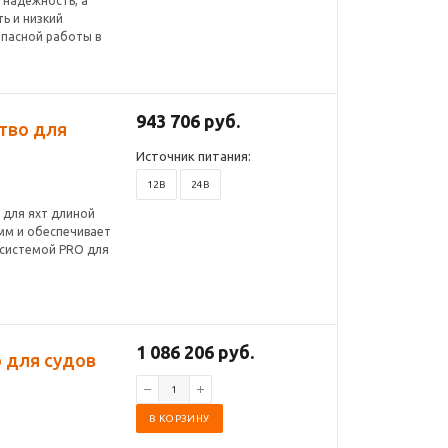
 надёжность, а
ь и низкий
опасной работы в
943 706 руб.
тво для
Источник питания:
12В
24В
 для яхт длиной
мм и обеспечивает
с системой PRO для
1 086 206 руб.
 для судов
В КОРЗИНУ