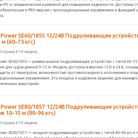
ы IPC и гальванической развязкой для повышения надежности. Доступны с
обезопасная и PRO-версии с пропорциональным управлением и функцией 
ла.
e Power SE60/185S 12/24В Подруливающее устройст
 м (60–73 кгс)
Отгрузка 6-10 недель
Power SE60/185S — универсальное подруливающее устройство с тягой 60–73 
м для судов длиной 9–12 м. Модель доступна в версиях 12 В и 24 В, осна
ащиты от перегрузок, возможностью противопожарного исполнения и опци
рциональным управлением. Это мощное и надёжное решение для маневров
аниченных акваториях.
e Power SE80/185T 12/24В Подруливающее устройст
в 10–15 м (80–96 кгс)
Отгрузка 6-10 недель
Power SE80/185T — мощное подруливающее устройство с тягой 80–96 кгс и