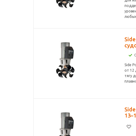
для я
подде
урове
любых
Sid
судо
Side 
от 12
тягу д
плавн
Sid
13–1