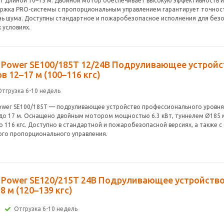
хт длиной 10–15 м. Двойной мотор обеспечивает высокую эффективность и
ржка PRO-системы с пропорциональным управлением гарантирует точност
нь шума. Доступны стандартное и пожаробезопасное исполнения для без
 условиях.
e Power SE100/185T 12/24В Подруливающее устройс
в 12–17 м (100–116 кгс)
Отгрузка 6-10 недель
Power SE100/185T — подруливающее устройство профессионального уровня
 до 17 м. Оснащено двойным мотором мощностью 6.3 кВт, туннелем Ø185 
о 116 кгс. Доступно в стандартной и пожаробезопасной версиях, а также 
ого пропорционального управления.
e Power SE120/215T 24В Подруливающее устройство
8 м (120–139 кгс)
Отгрузка 6-10 недель