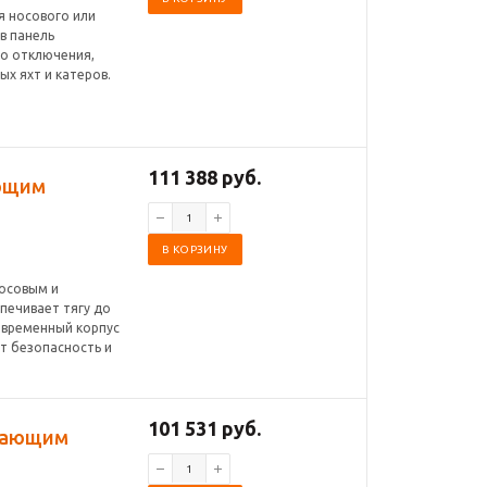
я носового или
в панель
го отключения,
х яхт и катеров.
111 388 руб.
ающим
В КОРЗИНУ
носовым и
печивает тягу до
современный корпус
ет безопасность и
101 531 руб.
ивающим