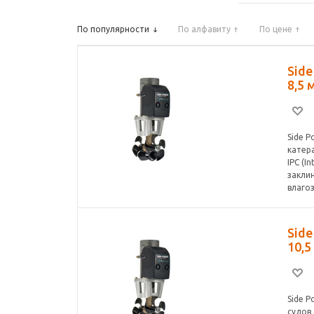
По популярности
По алфавиту
По цене
Sid
8,5 
Side 
катер
IPC (I
закли
влаго
Sid
10,5
Side 
судов