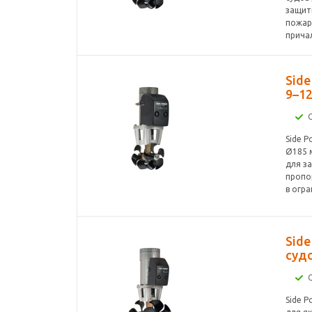
защит
пожар
прича
Sid
9–12
Side 
Ø185 м
для з
пропо
в огр
Sid
судо
Side 