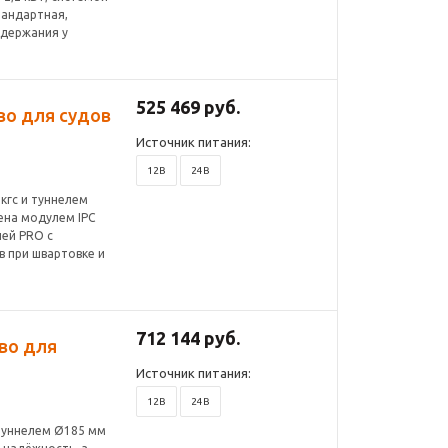
тандартная,
удержания у
525 469 руб.
во для судов
Источник питания:
12В
24В
кгс и туннелем
щена модулем IPC
ей PRO с
 при швартовке и
712 144 руб.
во для
Источник питания:
12В
24В
 туннелем Ø185 мм