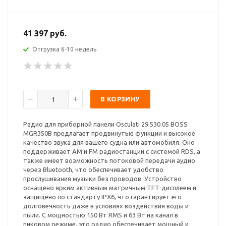
41 397 руб.
Отгрузка 6-10 недель
В КОРЗИНУ
Радио для приборной панели Osculati 29.530.05 BOSS
MGR350B предлагает продвинутые функции и высокое
качество звука для вашего судна или автомобиля. Оно
поддерживает AM и FM радиостанции с системой RDS, а
также имеет возможность потоковой передачи аудио
через Bluetooth, что обеспечивает удобство
прослушивания музыки без проводов. Устройство
оснащено ярким активным матричным TFT-дисплеем и
защищено по стандарту IPX6, что гарантирует его
долговечность даже в условиях воздействия воды и
пыли. С мощностью 150 Вт RMS и 63 Вт на канал в
пиковом режиме, это радио обеспечивает мощный и