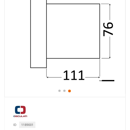
ID
1189001