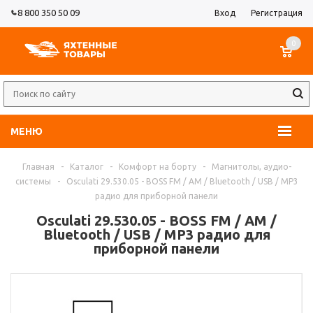
8 800 350 50 09
Вход
Регистрация
0
МЕНЮ
Главная
-
Каталог
-
Комфорт на борту
-
Магнитолы, аудио-
системы
-
Osculati 29.530.05 - BOSS FM / AM / Bluetooth / USB / MP3
радио для приборной панели
Osculati 29.530.05 - BOSS FM / AM /
Bluetooth / USB / MP3 радио для
приборной панели