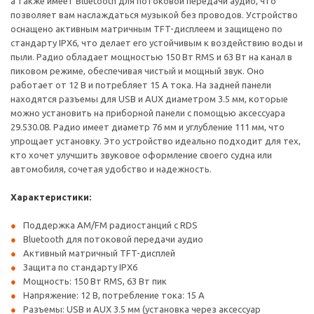
а также имеет Bluetooth для потоковой передачи аудио, что
позволяет вам наслаждаться музыкой без проводов. Устройство
оснащено активным матричным TFT-дисплеем и защищено по
стандарту IPX6, что делает его устойчивым к воздействию воды и
пыли. Радио обладает мощностью 150 Вт RMS и 63 Вт на канал в
пиковом режиме, обеспечивая чистый и мощный звук. Оно
работает от 12 В и потребляет 15 А тока. На задней панели
находятся разъемы для USB и AUX диаметром 3.5 мм, которые
можно установить на приборной панели с помощью аксессуара
29.530.08. Радио имеет диаметр 76 мм и углубление 111 мм, что
упрощает установку. Это устройство идеально подходит для тех,
кто хочет улучшить звуковое оформление своего судна или
автомобиля, сочетая удобство и надежность.
Характеристики:
Поддержка AM/FM радиостанций с RDS
Bluetooth для потоковой передачи аудио
Активный матричный TFT-дисплей
Защита по стандарту IPX6
Мощность: 150 Вт RMS, 63 Вт пик
Напряжение: 12 В, потребление тока: 15 А
Разъемы: USB и AUX 3.5 мм (установка через аксессуар