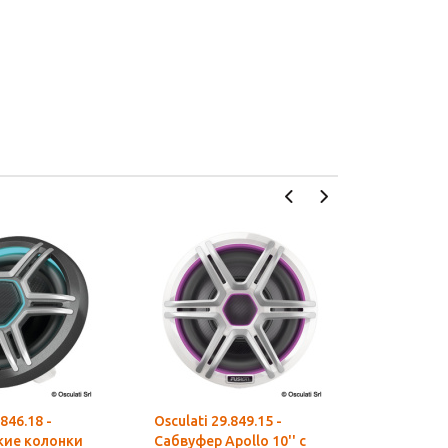
.846.18 -
Osculati 29.849.15 -
Osculati 2
кие колонки
Сабвуфер Apollo 10'' с
Сабвуфер 