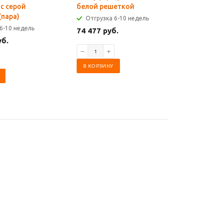
' с серой
белой решеткой
серой р
(пара)
Отгрузка 6-10 недель
Отгрузк
6-10 недель
74 477 руб.
74 477 р
уб.
В КОРЗИНУ
В КОРЗИ