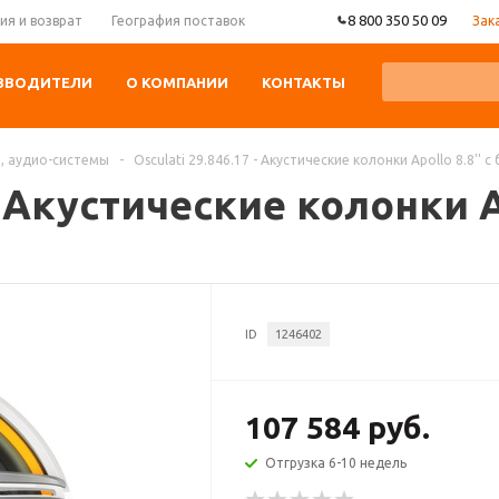
8 800 350 50 09
Зак
ия и возврат
География поставок
ЗВОДИТЕЛИ
О КОМПАНИИ
КОНТАКТЫ
, аудио-системы
-
Osculati 29.846.17 - Акустические колонки Apollo 8.8'' 
 - Акустические колонки Ap
ID
1246402
107 584 руб.
Отгрузка 6-10 недель