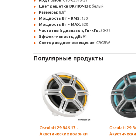
Код Fusion:
010-02918-21
Цвет решетки ВКЛЮЧЕН:
белый
Размеры:
8.8’’
Мощность Вт - RMS:
130
Мощность Вт - MAX:
520
Частотный диапазон, Гц-кГц:
50-22
Эффективность, дБ:
91
Светодиодное освещение:
CRGBW
Популярные продукты
Osculati 29.846.17 -
Osculati 29.8
Акустические колонки
Акустически