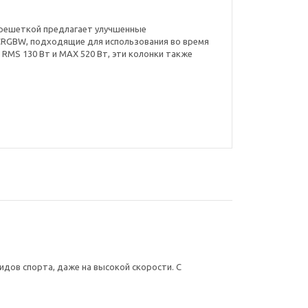
лой решеткой предлагает улучшенные
 CRGBW, подходящие для использования во время
RMS 130 Вт и MAX 520 Вт, эти колонки также
дов спорта, даже на высокой скорости. С