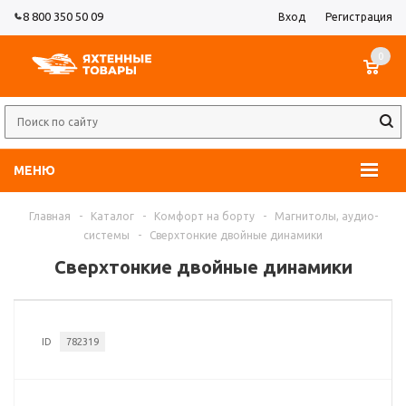
8 800 350 50 09
Вход
Регистрация
0
МЕНЮ
Главная
-
Каталог
-
Комфорт на борту
-
Магнитолы, аудио-
системы
-
Сверхтонкие двойные динамики
Сверхтонкие двойные динамики
ID
782319