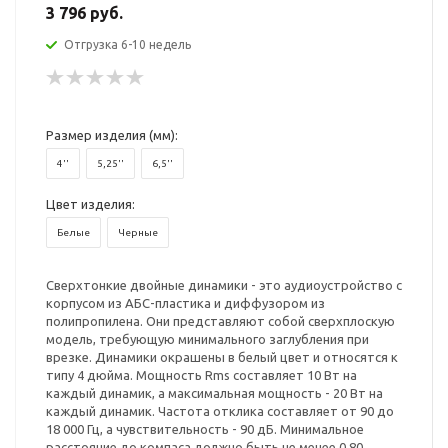
3 796 руб.
Отгрузка 6-10 недель
Размер изделия (мм):
4''
5,25''
6,5''
Цвет изделия:
Белые
Черные
Сверхтонкие двойные динамики - это аудиоустройство с
корпусом из АБС-пластика и диффузором из
полипропилена. Они представляют собой сверхплоскую
модель, требующую минимального заглубления при
врезке. Динамики окрашены в белый цвет и относятся к
типу 4 дюйма. Мощность Rms составляет 10 Вт на
каждый динамик, а максимальная мощность - 20 Вт на
каждый динамик. Частота отклика составляет от 90 до
18 000 Гц, а чувствительность - 90 дБ. Минимальное
расстояние до компаса должно быть не менее 0,80