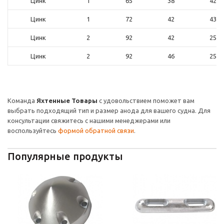
Цинк
1
65
38
42
Цинк
1
72
42
43
Цинк
2
92
42
25
Цинк
2
92
46
25
Команда
Яхтенные Товары
с удовольствием поможет вам
выбрать подходящий тип и размер анода для вашего судна. Для
консультации свяжитесь с нашими менеджерами или
воспользуйтесь
формой обратной связи
.
Популярные продукты