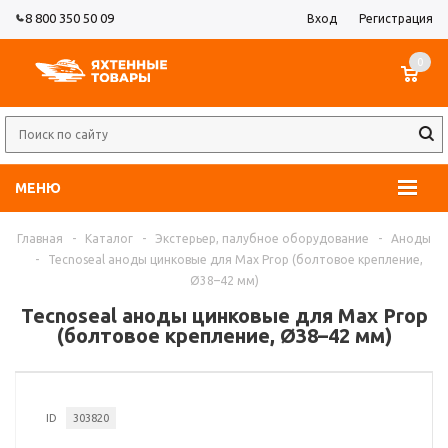
8 800 350 50 09
Вход
Регистрация
0
МЕНЮ
Главная
-
Каталог
-
Экстерьер, палубное оборудование
-
Аноды
-
Tecnoseal аноды цинковые для Max Prop (болтовое крепление,
Ø38–42 мм)
Tecnoseal аноды цинковые для Max Prop
(болтовое крепление, Ø38–42 мм)
ID
303820