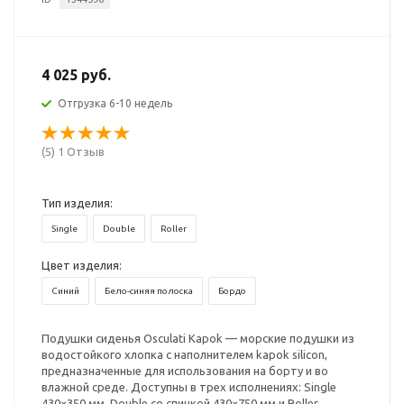
4 025 руб.
Отгрузка 6-10 недель
(5) 1 Отзыв
Тип изделия:
Single
Double
Roller
Цвет изделия:
Синий
Бело-синяя полоска
Бордо
Подушки сиденья Osculati Kapok — морские подушки из
водостойкого хлопка с наполнителем kapok silicon,
предназначенные для использования на борту и во
влажной среде. Доступны в трех исполнениях: Single
430×350 мм, Double со спинкой 430×750 мм и Roller