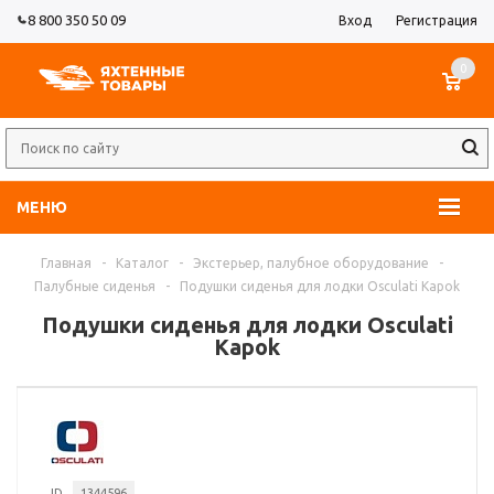
8 800 350 50 09
Вход
Регистрация
0
МЕНЮ
Главная
-
Каталог
-
Экстерьер, палубное оборудование
-
Палубные сиденья
-
Подушки сиденья для лодки Osculati Kapok
Подушки сиденья для лодки Osculati
Kapok
ID
1344596