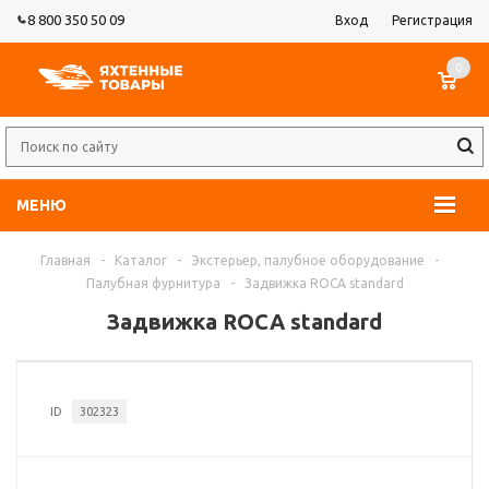
8 800 350 50 09
Вход
Регистрация
0
МЕНЮ
Главная
-
Каталог
-
Экстерьер, палубное оборудование
-
Палубная фурнитура
-
Задвижка ROCA standard
Задвижка ROCA standard
ID
302323