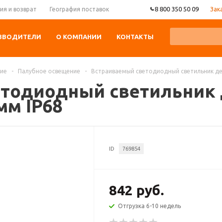
8 800 350 50 09
Зак
ия и возврат
География поставок
ЗВОДИТЕЛИ
О КОМПАНИИ
КОНТАКТЫ
ние
-
Палубное освещение
-
Встраиваемый светодиодный светильник де
етодиодный светильник
мм IP68
ID
769854
842 руб.
Отгрузка 6-10 недель