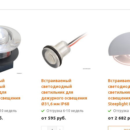
ый
Встраиваемый
Встраива
ный
светодиодный
светодио
для
светильник для
светильни
освещения
дежурного освещения
освещени
Ø31,6 мм IP68
Steeplight
10 недель
Отгрузка 6-10 недель
Отгрузка 
б.
от 595 руб.
от 2 682 р