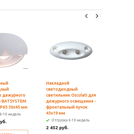
емый
Накладной
Накладн
дный
светодиодный
светоди
к дежурного
светильник Osculati для
светильн
я BATSYSTEM
дежурного освещения -
дежурног
 IP65 30x45 мм
фронтальный пучок
фронтал
43x19 мм
70x38 мм
6-10 недель
Отгрузка 6-10 недель
Отгрузк
уб.
2 452 руб.
от 1 122