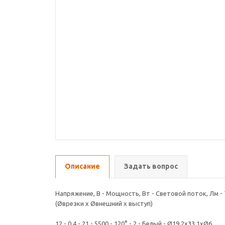
Описание
Задать вопрос
Напряжение, В - Мощность, Вт - Световой поток, Лм -
(Øврезки x Øвнешний x выступ)
12 - 0,4 - 21 - 5500 - 120° - 2 - Белый - Ø19,2x33,1xØ6