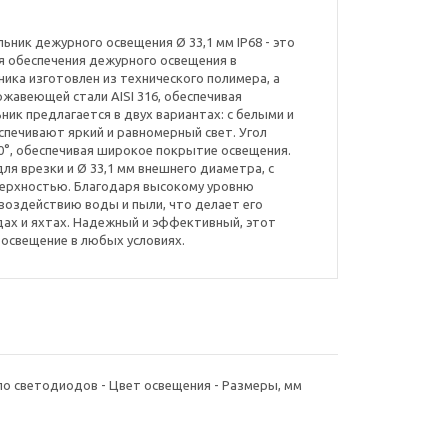
ник дежурного освещения Ø 33,1 мм IP68 - это
я обеспечения дежурного освещения в
ника изготовлен из технического полимера, а
ржавеющей стали AISI 316, обеспечивая
ник предлагается в двух вариантах: с белыми и
печивают яркий и равномерный свет. Угол
0°, обеспечивая широкое покрытие освещения.
ля врезки и Ø 33,1 мм внешнего диаметра, с
верхностью. Благодаря высокому уровню
 воздействию воды и пыли, что делает его
дах и яхтах. Надежный и эффективный, этот
освещение в любых условиях.
сло светодиодов - Цвет освещения - Размеры, мм