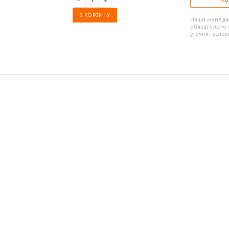
ПОД
В КОРЗИНУ
Наши менед
обязательно с
уточнят услов
талог
Производители
О компании