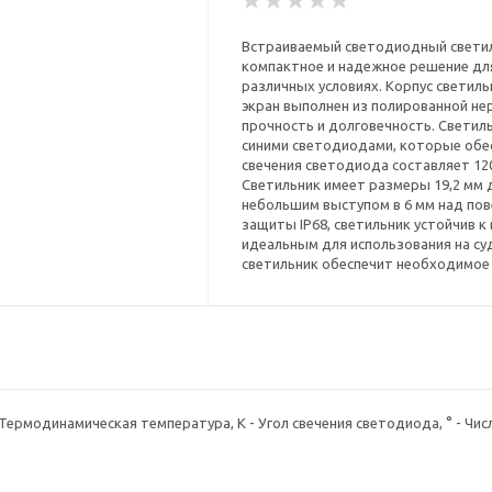
Встраиваемый светодиодный светиль
компактное и надежное решение дл
различных условиях. Корпус светиль
экран выполнен из полированной не
прочность и долговечность. Светиль
синими светодиодами, которые обес
свечения светодиода составляет 12
Светильник имеет размеры 19,2 мм д
небольшим выступом в 6 мм над по
защиты IP68, светильник устойчив к
идеальным для использования на су
светильник обеспечит необходимое 
 Термодинамическая температура, K - Угол свечения светодиода, ° - Чи