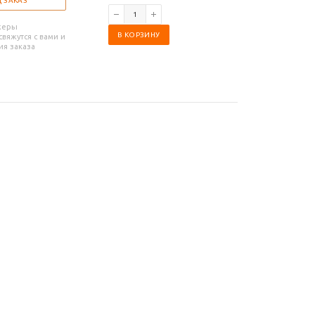
 ЗАКАЗ
жеры
В КОРЗИНУ
В КОРЗИ
вяжутся с вами и
ия заказа
Заказать звонок
8 800 350 50 09