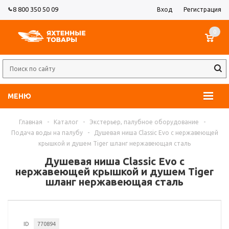
8 800 350 50 09
Вход
Регистрация
0
МЕНЮ
Главная
-
Каталог
-
Экстерьер, палубное оборудование
-
Подача воды на палубу
-
Душевая ниша Classic Evo с нержавеющей
крышкой и душем Tiger шланг нержавеющая сталь
Душевая ниша Classic Evo с
нержавеющей крышкой и душем Tiger
шланг нержавеющая сталь
ID
770894