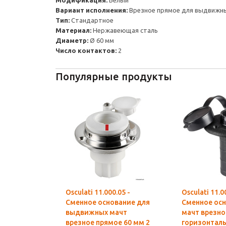
Модификация:
Белый
Вариант исполнения:
Врезное прямое для выдвижн
Тип:
Стандартное
Материал:
Нержавеющая сталь
Диаметр:
Ø 60 мм
Число контактов:
2
Популярные продукты
Osculati 11.000.05 -
Osculati 11.0
Сменное основание для
Сменное осн
выдвижных мачт
мачт врезно
врезное прямое 60 мм 2
горизонтал