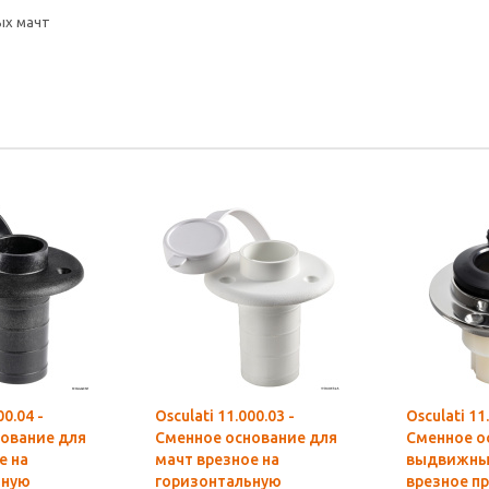
ых мачт
00.04 -
Osculati 11.000.03 -
Osculati 11
ование для
Сменное основание для
Сменное о
е на
мачт врезное на
выдвижны
ьную
горизонтальную
врезное пр