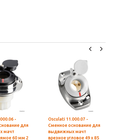
.000.06 -
Osculati 11.000.07 -
Osculati 1
снование для
Сменное основание для
Сменное 
х мачт
выдвижных мачт
выдвижн
ямое 60 мм 2
врезное угловое 49 x 85
врезное у