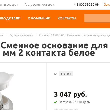
8 800 350 50 09
Зак
ия и возврат
География поставок
ЗВОДИТЕЛИ
О КОМПАНИИ
КОНТАКТЫ
ние
-
Радарные мачты
-
Osculati 11.000.05 - Сменное основание для вы
5 - Сменное основание д
 мм 2 контакта белое
ID
1181561
3 047 руб.
Отгрузка 6-10 недель