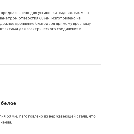
05 предназначено для установки выдвижных мачт
иаметром отверстия 60 мм. Изготовлено из
адежное крепление благодаря прямому врезному
нтактами для электрического соединения и
а белое
ия 60 мм. Изготовлено из нержавеющей стали, что
нения.