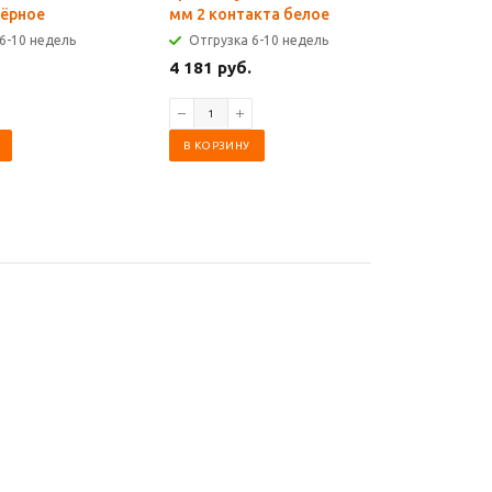
чёрное
мм 2 контакта белое
мм 2 кон
6-10 недель
Отгрузка 6-10 недель
Отгрузк
4 181 руб.
4 181 ру
В КОРЗИНУ
В КОРЗИ