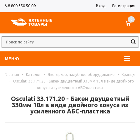
8 800 350 50 09
Вход
Регистрация
0
МЕНЮ
Главная
-
Каталог
-
Экстерьер, палубное оборудование
-
Кранцы
-
Osculati 33.171.20 - Бакен двуцветный 330мм 18л в виде двойного
конуса из усиленного АБС-пластика
Osculati 33.171.20 - Бакен двуцветный
330мм 18л в виде двойного конуса из
усиленного АБС-пластика