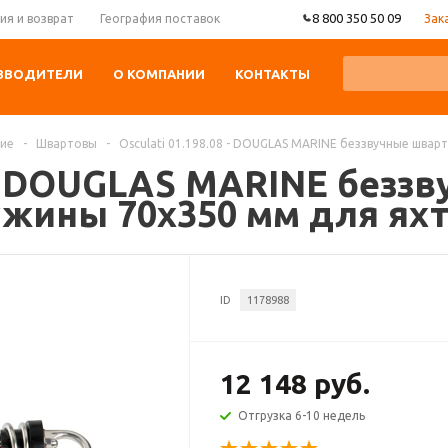
8 800 350 50 09
Зак
ия и возврат
География поставок
ЗВОДИТЕЛИ
О КОМПАНИИ
КОНТАКТЫ
ние
-
Швартовы
-
Osculati 01.198.08 - DOUGLAS MARINE беззвучные швар
8 - DOUGLAS MARINE безз
жины 70x350 мм для яхт
ID
1178988
12 148 руб.
Отгрузка 6-10 недель