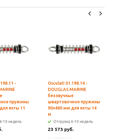
.198.11 -
Osculati 01.198.14 -
Osculati 0
MARINE
DOUGLAS MARINE
DOUGLAS
е
беззвучные
беззвуч
чное пружины
швартовочное пружины
швартов
для яхты 11
90x480 мм для яхты 14
90x480 м
м
м
6-10 недель
Отгрузка 6-10 недель
Отгрузк
б.
23 573 руб.
31 532 р