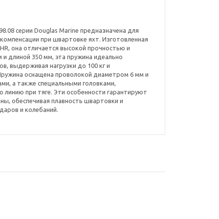
98.08 серии Douglas Marine предназначена для
компенсации при швартовке яхт. Изготовленная
HR, она отличается высокой прочностью и
 и длиной 350 мм, эта пружина идеально
в, выдерживая нагрузки до 100 кг и
 Пружина оснащена проволокой диаметром 6 мм и
ми, а также специальными головками,
 линию при тяге. Эти особенности гарантируют
ны, обеспечивая плавность швартовки и
даров и колебаний.