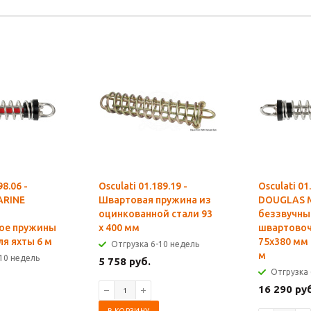
98.06 -
Osculati 01.189.19 -
Osculati 01
ARINE
Швартовая пружина из
DOUGLAS 
оцинкованной стали 93
беззвучны
ое пружины
x 400 мм
швартово
ля яхты 6 м
75x380 мм 
Отгрузка 6-10 недель
м
10 недель
5 758 руб.
Отгрузка 
16 290 ру
В КОРЗИНУ