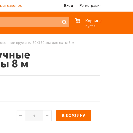
азать звонок
Вход
Регистрация
0
Корзина
пуста
товочное пружины 70x350 мм для яхты 8 м
вучные
ы 8 м
В КОРЗИНУ