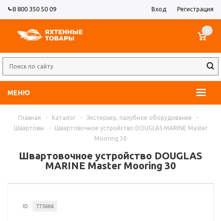
8 800 350 50 09
Вход
Регистрация
0
МЕНЮ
Главная
-
Каталог
-
Экстерьер, палубное оборудование
-
Швартовы
-
Швартовочное устройство DOUGLAS MARINE Master
Mooring 30
Швартовочное устройство DOUGLAS
MARINE Master Mooring 30
ID
775666