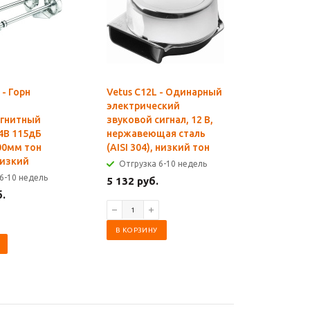
 - Горн
Vetus C12L - Одинарный
Vetus C1
электрический
электри
гнитный
звуковой сигнал, 12 В,
звуковой 
4В 115дБ
нержавеющая сталь
нержаве
00мм тон
(AISI 304), низкий тон
(AISI 304
изкий
высокий 
Отгрузка 6-10 недель
6-10 недель
Отгрузк
5 132 руб.
б.
10 179 р
В КОРЗИНУ
В КОРЗИ