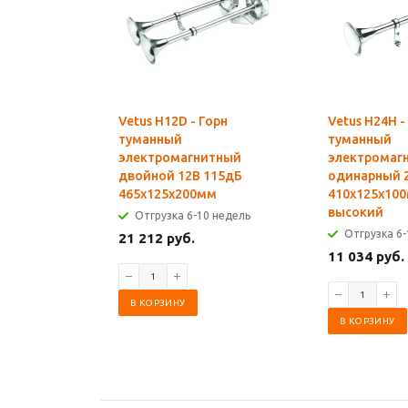
Vetus H12D - Горн
Vetus H24H -
туманный
туманный
электромагнитный
электромаг
двойной 12В 115дБ
одинарный 
465x125x200мм
410x125x100
высокий
Отгрузка 6-10 недель
Отгрузка 6-
21 212 руб.
11 034 руб.
В КОРЗИНУ
В КОРЗИНУ