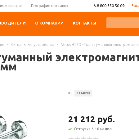
8 800 350 50 09
Зак
ия и возврат
География поставок
ЗВОДИТЕЛИ
О КОМПАНИИ
КОНТАКТЫ
ние
-
Сигнальные устройства
-
Vetus H12D - Горн туманный электромагн
н туманный электромагн
0мм
ID
1114090
21 212 руб.
Отгрузка 6-10 недель