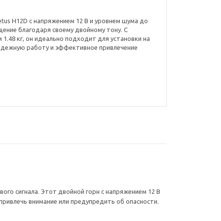
tus H12D с напряжением 12 В и уровнем шума до
ение благодаря своему двойному тону. С
м 1.48 кг, он идеально подходит для установки на
надежную работу и эффективное привлечение
го сигнала. Этот двойной горн с напряжением 12 В
привлечь внимание или предупредить об опасности.