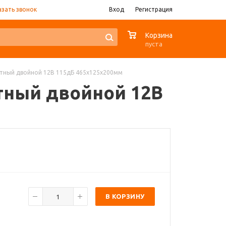
азать звонок
Вход
Регистрация
0
Корзина
пуста
итный двойной 12В 115дБ 465x125x200мм
итный двойной 12В
В КОРЗИНУ