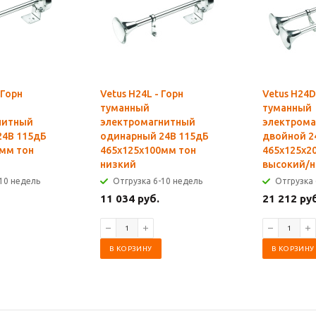
 Горн
Vetus H24L - Горн
Vetus H24D
туманный
туманный
нитный
электромагнитный
электрома
24В 115дБ
одинарный 24В 115дБ
двойной 2
мм тон
465x125x100мм тон
465x125x2
низкий
высокий/н
10 недель
Отгрузка 6-10 недель
Отгрузка 
11 034 руб.
21 212 ру
В КОРЗИНУ
В КОРЗИНУ