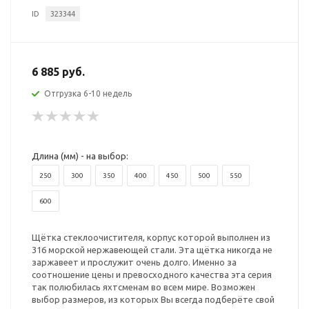
ID
323344
6 885 руб.
Отгрузка 6-10 недель
Длина (мм) - на выбор:
250
300
350
400
450
500
550
600
Щётка стеклоочистителя, корпус которой выполнен из
316 морской нержавеющей стали. Эта щётка никогда не
заржавеет и прослужит очень долго. Именно за
соотношение цены и превосходного качества эта серия
так полюбилась яхтсменам во всем мире. Возможен
выбор размеров, из которых Вы всегда подберёте свой