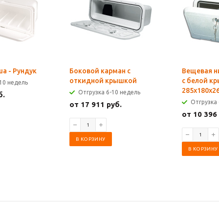
а - Рундук
Боковой карман с
Вещевая н
откидной крышкой
с белой к
10 недель
285x180x2
Отгрузка 6-10 недель
б.
Отгрузка 
от 17 911 руб.
от 10 396
В КОРЗИНУ
В КОРЗИНУ