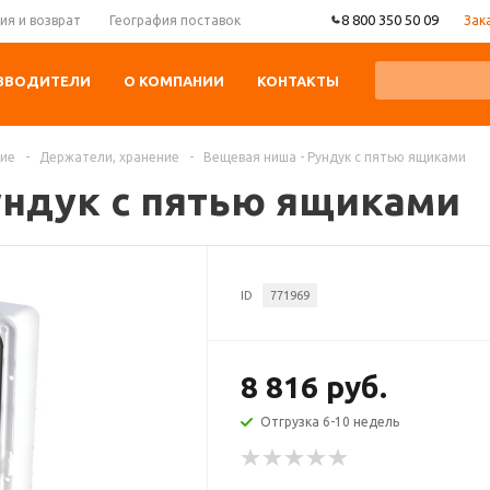
8 800 350 50 09
Зак
ия и возврат
География поставок
ЗВОДИТЕЛИ
О КОМПАНИИ
КОНТАКТЫ
ние
-
Держатели, хранение
-
Вещевая ниша - Рундук с пятью ящиками
ундук с пятью ящиками
ID
771969
8 816 руб.
Отгрузка 6-10 недель