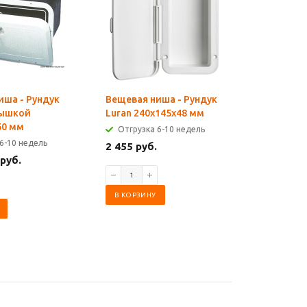
иша - Рундук
Вещевая ниша - Рундук
Запасные
рышкой
Luran 240x145x48 мм
люков Бе
60 мм
серий Flu
Отгрузка 6-10 недель
6-10 недель
Отгрузк
2 455 руб.
 руб.
1 061 ру
В КОРЗИНУ
В КОРЗИ