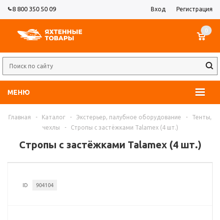
8 800 350 50 09
Вход
Регистрация
0
МЕНЮ
Главная
-
Каталог
-
Экстерьер, палубное оборудование
-
Тенты,
чехлы
-
Стропы с застёжками Talamex (4 шт.)
Стропы с застёжками Talamex (4 шт.)
ID
904104