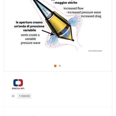
ID
1189490