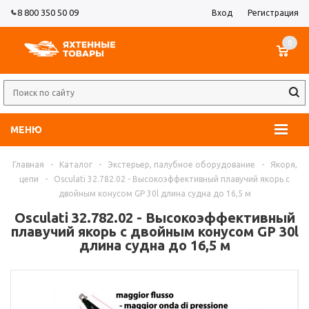
8 800 350 50 09
Вход
Регистрация
0
МЕНЮ
Главная
-
Каталог
-
Экстерьер, палубное оборудование
-
Якоря,
цепи
-
Osculati 32.782.02 - Высокоэффективный плавучий якорь с
двойным конусом GP 30l длина судна до 16,5 м
Osculati 32.782.02 - Высокоэффективный
плавучий якорь с двойным конусом GP 30l
длина судна до 16,5 м