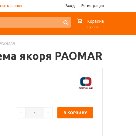
азать звонок
Вход
Регистрация
0
Корзина
пуста
я PAOMAR
съема якоря PAOMAR
В КОРЗИНУ