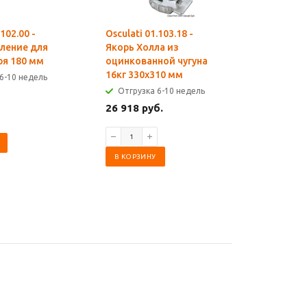
.102.00 -
Osculati 01.103.18 -
Osculati 0
ление для
Якорь Холла из
Якорь Хо
ря 180 мм
оцинкованной чугуна
оцинкова
16кг 330x310 мм
23кг 350
6-10 недель
Отгрузка 6-10 недель
Отгрузк
26 918 руб.
43 029 р
В КОРЗИНУ
В КОРЗИ