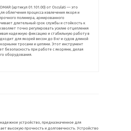
MAR (артикул 01.101.00) от Osculati — это
я облегчения процесса извлечения якоря и
 прочного полимера, армированного
чивает длительный срок службы и стойкость к
зволяет точно регулировать усилие отцепления
ечивая надежную фиксацию и стабильную работу в
дходит для якорей весом до 8 кг и судов длиной
 якорными тросами и цепями. Этот инструмент
ет безопасность при работе с якорями, делая
го оборудования.
и надежное устройство, предназначенное для
вает высокую прочность и долговечность. Устройство