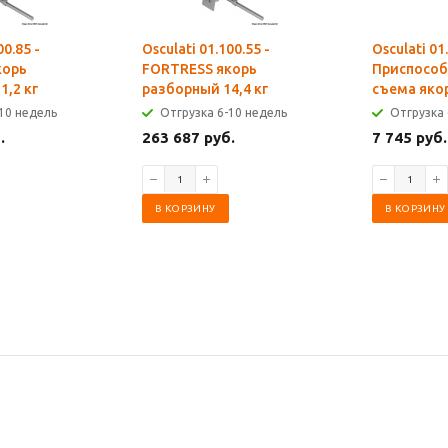
00.85 -
Osculati 01.100.55 -
Osculati 01
корь
FORTRESS якорь
Приспособ
1,2 кг
разборный 14,4 кг
съема яко
10 недель
Отгрузка 6-10 недель
Отгрузка 
.
263 687 руб.
7 745 руб.
В КОРЗИНУ
В КОРЗИНУ