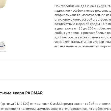
Приспособление для съема якоря PAO
надежное и эффективное решение дл
якорного каната. Изготовленное из
стекловолокном, устройство обеспе
воздействию морской среды. Оно по
в диапазоне от 20 до 200 кг, обесп
любых условиях. Приспособление по
до 8 метров, а также совместимо с
упрощает эксплуатацию и увеличива
его незаменимым элементом морско
я съема якоря PAOMAR
ртикул 01.101.00) от компании Osculati представляет собой прочное 
изготовлено из полимера, армированного стекловолокном, что обеспечи