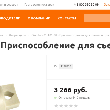
8 800 350 50 09
Зак
ия и возврат
География поставок
ЗВОДИТЕЛИ
О КОМПАНИИ
КОНТАКТЫ
ние
-
Якоря, цепи
-
Osculati 01.101.00 - Приспособление для съема якор
0 - Приспособление для 
ID
1178830
3 266 руб.
Отгрузка 6-10 недель