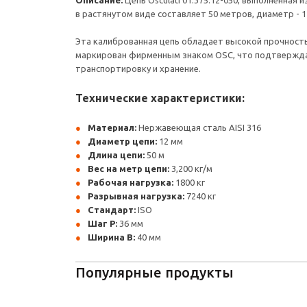
Описание:
Цепь Osculati 01.375.12-050, выполненная
в растянутом виде составляет 50 метров, диаметр - 1
Эта калиброванная цепь обладает высокой прочностью
маркирован фирменным знаком OSC, что подтверждает
транспортировку и хранение.
Технические характеристики:
Материал:
Нержавеющая сталь AISI 316
Диаметр цепи:
12 мм
Длина цепи:
50 м
Вес на метр цепи:
3,200 кг/м
Рабочая нагрузка:
1800 кг
Разрывная нагрузка:
7240 кг
Стандарт:
ISO
Шаг P:
36 мм
Ширина B:
40 мм
Популярные продукты