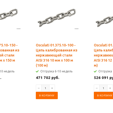
75.10-150 -
Osculati 01.375.10-100 -
Osculati 01
ованная из
Цепь калиброванная из
Цепь кали
й стали
нержавеющей стали
нержавею
м x 150 м
AISI 316 10 мм x 100 м
AISI 316 12
(100 м)
м)
10 недель
Отгрузка 6-10 недель
Отгрузка 
.
471 702 руб.
526 091 р
В КОРЗИНУ
В КОРЗИНУ