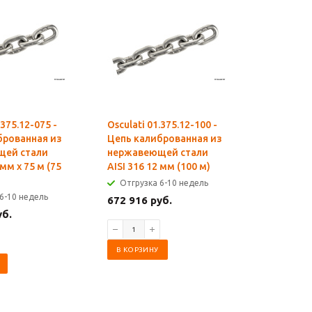
.375.12-075 -
Osculati 01.375.12-100 -
Osculati 
брованная из
Цепь калиброванная из
Цепь кал
щей стали
нержавеющей стали
нержаве
 мм x 75 м (75
AISI 316 12 мм (100 м)
AISI 316 
(150 м)
Отгрузка 6-10 недель
6-10 недель
Отгрузк
672 916 руб.
уб.
1 009 36
В КОРЗИНУ
В КОРЗИ