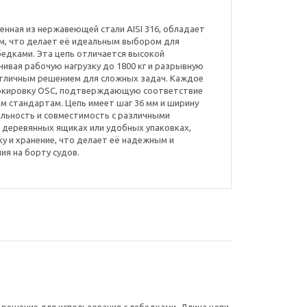
вленная из нержавеющей стали AISI 316, обладает
мм, что делает её идеальным выбором для
бедками. Эта цепь отличается высокой
ивая рабочую нагрузку до 1800 кг и разрывную
ё отличным решением для сложных задач. Каждое
аркировку OSC, подтверждающую соответствие
м стандартам. Цепь имеет шаг 36 мм и ширину
сальность и совместимость с различными
 деревянных ящиках или удобных упаковках,
 и хранение, что делает её надежным и
я на борту судов.