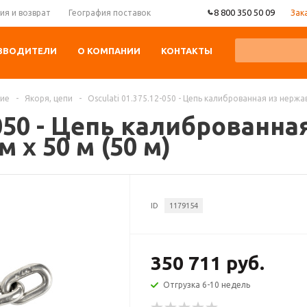
8 800 350 50 09
Зак
ия и возврат
География поставок
ЗВОДИТЕЛИ
О КОМПАНИИ
КОНТАКТЫ
ние
-
Якоря, цепи
-
Osculati 01.375.12-050 - Цепь калиброванная из нержав
2-050 - Цепь калиброван
м x 50 м (50 м)
ID
1179154
350 711 руб.
Отгрузка 6-10 недель