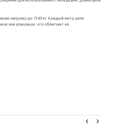
е решение для использования с лебедками. Длина цепи
вную нагрузку до 7240 кг. Каждый метр цепи
ах или упаковках, что облегчает её