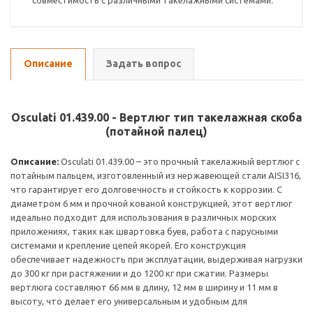
совместимость с различными такелажными системами.
Описание
Задать вопрос
Osculati 01.439.00 - Вертлюг тип такелажная скоба
(потайной палец)
Описание:
Osculati 01.439.00 – это прочный такелажный вертлюг с
потайным пальцем, изготовленный из нержавеющей стали AISI316,
что гарантирует его долговечность и стойкость к коррозии. С
диаметром 6 мм и прочной кованой конструкцией, этот вертлюг
идеально подходит для использования в различных морских
приложениях, таких как швартовка буев, работа с парусными
системами и крепление цепей якорей. Его конструкция
обеспечивает надежность при эксплуатации, выдерживая нагрузки
до 300 кг при растяжении и до 1200 кг при сжатии. Размеры
вертлюга составляют 66 мм в длину, 12 мм в ширину и 11 мм в
высоту, что делает его универсальным и удобным для