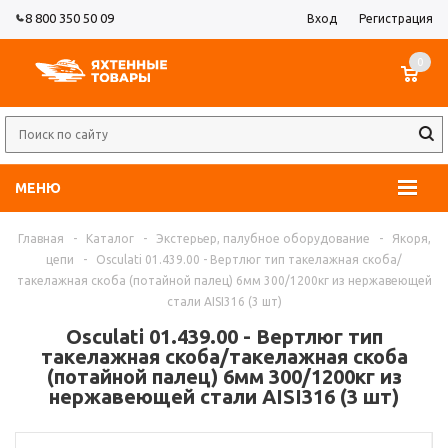
8 800 350 50 09
Вход
Регистрация
0
МЕНЮ
Главная
-
Каталог
-
Экстерьер, палубное оборудование
-
Якоря,
цепи
-
Osculati 01.439.00 - Вертлюг тип такелажная скоба/
такелажная скоба (потайной палец) 6мм 300/1200кг из нержавеющей
стали AISI316 (3 шт)
Osculati 01.439.00 - Вертлюг тип
такелажная скоба/такелажная скоба
(потайной палец) 6мм 300/1200кг из
нержавеющей стали AISI316 (3 шт)