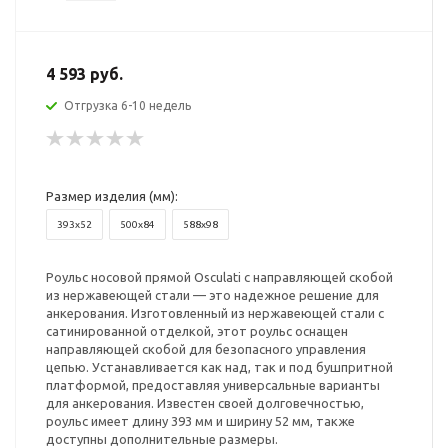
4 593 руб.
Отгрузка 6-10 недель
Размер изделия (мм):
393x52
500x84
588x98
Роульс носовой прямой Osculati с направляющей скобой
из нержавеющей стали — это надежное решение для
анкерования. Изготовленный из нержавеющей стали с
сатинированной отделкой, этот роульс оснащен
направляющей скобой для безопасного управления
цепью. Устанавливается как над, так и под бушпритной
платформой, предоставляя универсальные варианты
для анкерования. Известен своей долговечностью,
роульс имеет длину 393 мм и ширину 52 мм, также
доступны дополнительные размеры.