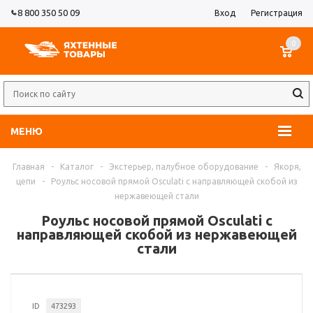
8 800 350 50 09
Вход
Регистрация
0
МЕНЮ
Главная
-
Каталог
-
Экстерьер, палубное оборудование
-
Якоря,
цепи
-
Роульс носовой прямой Osculati с направляющей скобой из
нержавеющей стали
Роульс носовой прямой Osculati с
направляющей скобой из нержавеющей
стали
ID
473293