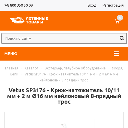
8 800 350 50 09
Вход
Регистрация
0
МЕНЮ
Главная
-
Каталог
-
Экстерьер, палубное оборудование
-
Якоря,
цепи
-
Vetus SP3176 - Крюк-натяжитель 10/11 мм + 2 м Ø16 мм
нейлоновый 8-прядный трос
Vetus SP3176 - Крюк-натяжитель 10/11
мм + 2 м Ø16 мм нейлоновый 8-прядный
трос