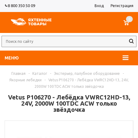
8 800 350 50 09
Вход
Регистрация
0
МЕНЮ
Главная
-
Каталог
-
Экстерьер, палубное оборудование
-
Якорные лебедки
-
Vetus P106270 - Лебёдка VWRC12HD-13, 24V,
2000W 100TDC ACW только звёздочка
Vetus P106270 - Лебёдка VWRC12HD-13,
24V, 2000W 100TDC ACW только
звёздочка