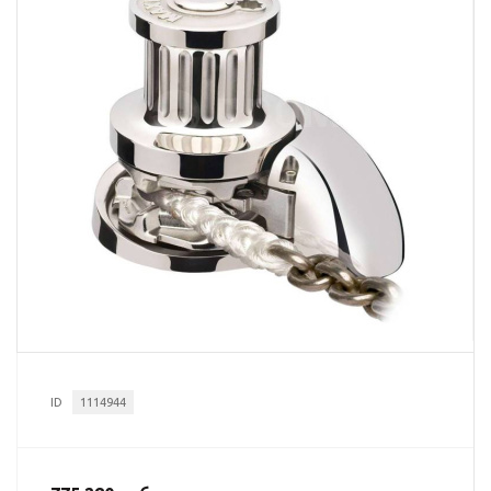
ID
1114944