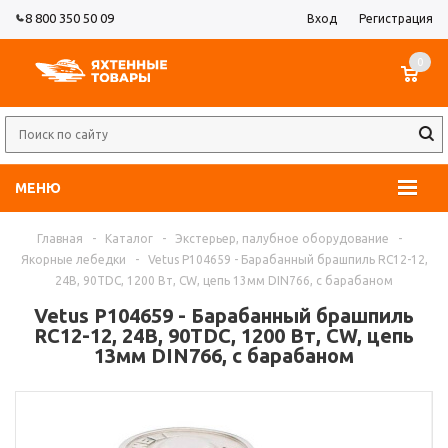
8 800 350 50 09
Вход
Регистрация
0
МЕНЮ
Главная
-
Каталог
-
Экстерьер, палубное оборудование
-
Якорные лебедки
-
Vetus P104659 - Барабанный брашпиль RC12-12,
24В, 90TDC, 1200 Вт, CW, цепь 13мм DIN766, с барабаном
Vetus P104659 - Барабанный брашпиль
RC12-12, 24В, 90TDC, 1200 Вт, CW, цепь
13мм DIN766, с барабаном