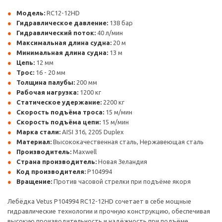
Модель:
RC12-12HD
Гидравлическое давление:
138 бар
Гидравлический поток:
40 л/мин
Максимальная длина судна:
20 м
Минимальная длина судна:
13 м
Цепь:
12 мм
Трос:
16 - 20 мм
Толщина палубы:
200 мм
Рабочая нагрузка:
1200 кг
Статическое удержание:
2200 кг
Скорость подъёма троса:
15 м/мин
Скорость подъёма цепи:
15 м/мин
Марка стали:
AISI 316, 2205 Duplex
Материал:
Высококачественная сталь, Нержавеющая сталь
Производитель:
Maxwell
Страна производитель:
Новая Зеландия
Код производителя:
P104994
Вращение:
Против часовой стрелки при подъёме якоря
Лебёдка Vetus P104994 RC12-12HD сочетает в себе мощные
гидравлические технологии и прочную конструкцию, обеспечивая
высокую производительность и надёжность при подъёме