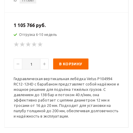
ID
1115067
1 105 766 руб.
Отгрузка 6-10 недель
В КОРЗИНУ
Гидравлическая вертикальная лебёдка Vetus P104994
RC12-12HD с барабаном представляет собой надёжное и
мощное решение для подъёма тяжёлых грузов. С
давлением до 138 бар и потоком 40 л/мин, она
эффективно работает с цепями диаметром 12 мм и
тросами от 16 до 20 мм. Подходит для установки на
палубу толщиной до 200 мм, обеспечивая долговечность
и надёжность в эксплуатации.