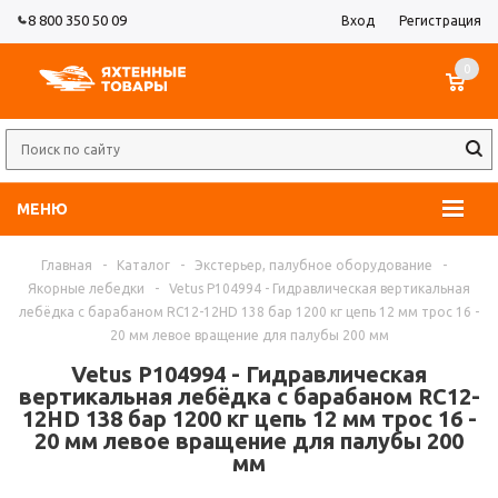
8 800 350 50 09
Вход
Регистрация
0
МЕНЮ
Главная
-
Каталог
-
Экстерьер, палубное оборудование
-
Якорные лебедки
-
Vetus P104994 - Гидравлическая вертикальная
лебёдка с барабаном RC12-12HD 138 бар 1200 кг цепь 12 мм трос 16 -
20 мм левое вращение для палубы 200 мм
Vetus P104994 - Гидравлическая
вертикальная лебёдка с барабаном RC12-
12HD 138 бар 1200 кг цепь 12 мм трос 16 -
20 мм левое вращение для палубы 200
мм