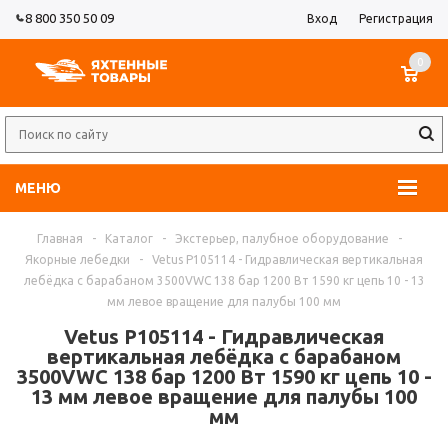
8 800 350 50 09
Вход
Регистрация
0
МЕНЮ
Главная
-
Каталог
-
Экстерьер, палубное оборудование
-
Якорные лебедки
-
Vetus P105114 - Гидравлическая вертикальная
лебёдка с барабаном 3500VWC 138 бар 1200 Вт 1590 кг цепь 10 - 13
мм левое вращение для палубы 100 мм
Vetus P105114 - Гидравлическая
вертикальная лебёдка с барабаном
3500VWC 138 бар 1200 Вт 1590 кг цепь 10 -
13 мм левое вращение для палубы 100
мм