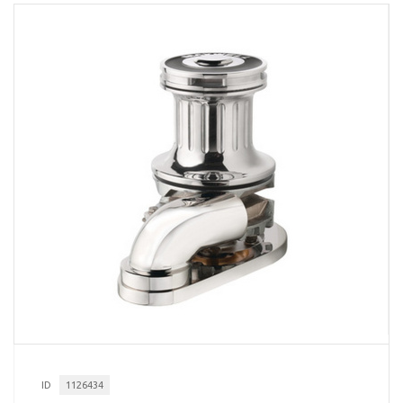
ID
1126434