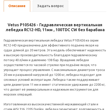
Описание
Задать вопрос
Vetus P105426 - Гидравлическая вертикальная
лебедка RC12-HD, 11мм , 100TDC CW без барабана
Гидравлическая вертикальная лебедка Vetus P105426 из серии
RC12-HD предназначена для эффективного подъема якоря на
судах длиной до 20 метров. Эта модель обеспечивает надежность
и высокую производительность благодаря гидравлическому
потоку 40 л/мин и давлению 138 бар. Вращение лебедки
осуществляется по часовой стрелке при подъёме якоря, что
упрощает процесс управления. С максимальным диаметром троса
20 мм и разрывной нагрузкой до 1200 кг, лебедка подходит для
сложных условий эксплуатации. Лебедка также поддерживает
цепи диаметром 11 мм и имеет статическое удержание до 2200 кг,
что делает её универсальным и надежным инструментом для
морских операций.
Изготовленная из высококачественной нержавеющей стали и
стали AISI 316, 2205 Duplex, лебедка гарантирует долговечность и