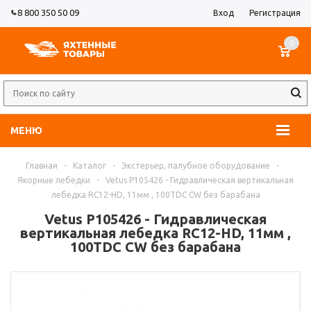
8 800 350 50 09
Вход
Регистрация
0
МЕНЮ
Главная
-
Каталог
-
Экстерьер, палубное оборудование
-
Якорные лебедки
-
Vetus P105426 - Гидравлическая вертикальная
лебедка RC12-HD, 11мм , 100TDC CW без барабана
Vetus P105426 - Гидравлическая
вертикальная лебедка RC12-HD, 11мм ,
100TDC CW без барабана