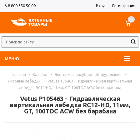
8 800 350 50 09
Вход
Регистрация
0
МЕНЮ
Главная
-
Каталог
-
Экстерьер, палубное оборудование
-
Якорные лебедки
-
Vetus P105463 - Гидравлическая вертикальная
лебедка RC12-HD, 11мм, GT, 100TDC ACW без барабана
Vetus P105463 - Гидравлическая
вертикальная лебедка RC12-HD, 11мм,
GT, 100TDC ACW без барабана