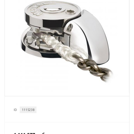
ID
1115238