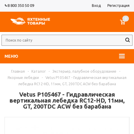
8 800 350 50 09
Вход
Регистрация
0
МЕНЮ
Главная
-
Каталог
-
Экстерьер, палубное оборудование
-
Якорные лебедки
-
Vetus P105467 - Гидравлическая вертикальная
лебедка RC12-HD, 11мм, GT, 200TDC ACW без барабана
Vetus P105467 - Гидравлическая
вертикальная лебедка RC12-HD, 11мм,
GT, 200TDC ACW без барабана