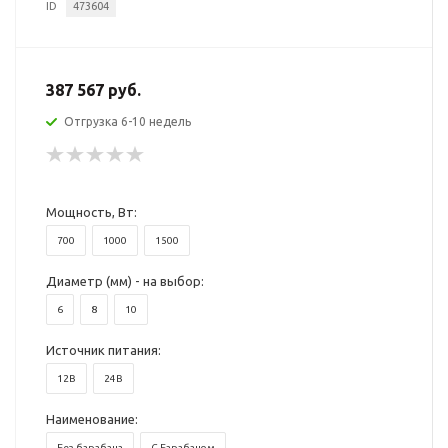
ID
473604
387 567 руб.
Отгрузка 6-10 недель
Мощность, Вт:
700
1000
1500
Диаметр (мм) - на выбор:
6
8
10
Источник питания:
12В
24В
Наименование:
Без барабана
С Барабаном