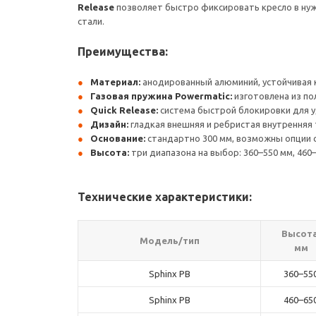
Release
позволяет быстро фиксировать кресло в ну
стали.
Преимущества:
Материал:
анодированный алюминий, устойчивая к
Газовая пружина Powermatic:
изготовлена из по
Quick Release:
система быстрой блокировки для у
Дизайн:
гладкая внешняя и ребристая внутренняя 
Основание:
стандартно 300 мм, возможны опции
Высота:
три диапазона на выбор: 360–550 мм, 460–
Технические характеристики:
Высота
Модель/тип
мм
Sphinx PB
360–55
Sphinx PB
460–65