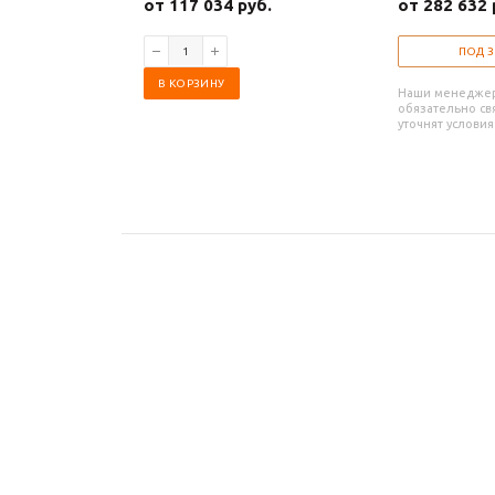
от 117 034 руб.
от 282 632 
ПОД 
В КОРЗИНУ
Наши менедже
обязательно свя
уточнят условия