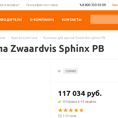
8 800 350 50 09
Зак
ия и возврат
География поставок
ЗВОДИТЕЛИ
О КОМПАНИИ
КОНТАКТЫ
ание
-
Кресла капитана
-
Колонна для кресла Zwaardvis Sphinx PB
а Zwaardvis Sphinx PB
ID
1289483
117 034 руб.
Отгрузка 6-10 недель
(5) 1 Отзыв