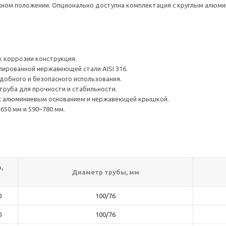
жном положении. Опционально доступна комплектация с круглым алюм
 коррозии конструкция.
лированной нержавеющей стали AISI 316.
добного и безопасного использования.
труба для прочности и стабильности.
 с алюминиевым основанием и нержавеющей крышкой.
650 мм и 590–780 мм.
,
Диаметр трубы, мм
0
100/76
0
100/76