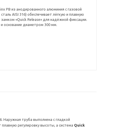
inx PB из анодированного алюминия с газовой
таль AISI 316) обеспечивает лёгкую и плавную
 замком «Quick Release» для надёжной фиксации.
и основание диаметром 300 мм.
6. Наружная труба выполнена с гладкой
 плавную регулировку высоты, а система
Quick