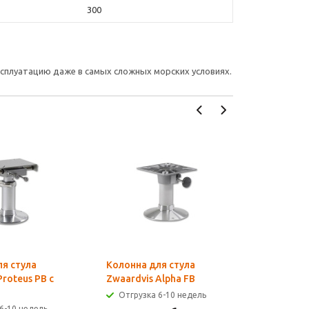
300
сплуатацию даже в самых сложных морских условиях.
я стула
Колонна для стула
Колонна 
Proteus PB с
Zwaardvis Alpha FB
Zwaardvis
Отгрузка 6-10 недель
Отгрузк
6-10 недель