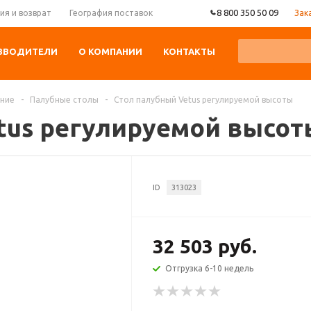
8 800 350 50 09
Зак
ия и возврат
География поставок
ЗВОДИТЕЛИ
О КОМПАНИИ
КОНТАКТЫ
ание
-
Палубные столы
-
Стол палубный Vetus регулируемой высоты
tus регулируемой высот
ID
313023
32 503 руб.
Отгрузка 6-10 недель