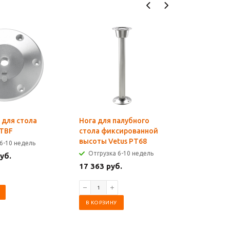
 для стола
Нога для палубного
Телескоп
/TBF
стола фиксированной
для палу
высоты Vetus PT68
Vetus PC
6-10 недель
Отгрузка 6-10 недель
Отгрузк
уб.
17 363 руб.
28 996 р
В КОРЗИНУ
В КОРЗИ