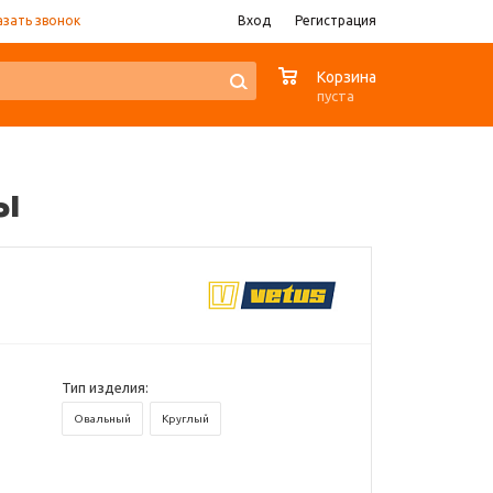
азать звонок
Вход
Регистрация
0
Корзина
пуста
ы
Тип изделия:
Овальный
Круглый