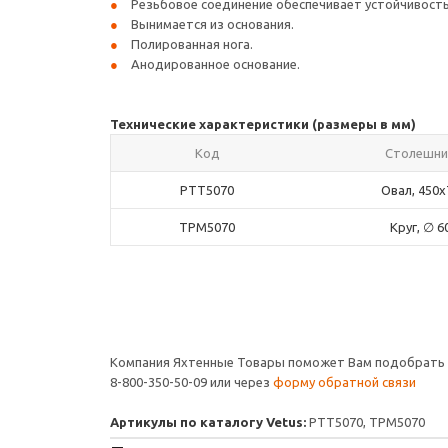
Резьбовое соединение обеспечивает устойчивость
Вынимается из основания.
Полированная нога.
Анодированное основание.
Технические характеристики (размеры в мм)
Код
Столешни
PTT5070
Овал, 450x
TPM5070
Круг, ∅ 6
Компания Яхтенные Товары поможет Вам подобрать па
8-800-350-50-09 или через
форму обратной связи
Артикулы по каталогу Vetus:
PTT5070, TPM5070