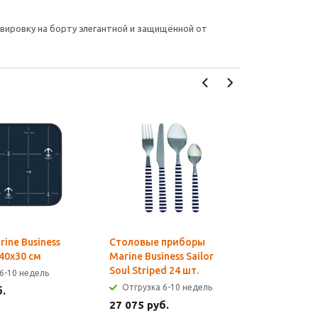
рвировку на борту элегантной и защищённой от
ine Business
Столовые приборы
Набор с
 40x30 см
Marine Business Sailor
приборов
Soul Striped 24 шт.
Business 
6-10 недель
предмета 
Отгрузка 6-10 недель
б.
Отгрузк
27 075 руб.