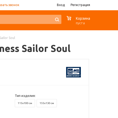
азать звонок
Вход
Регистрация
0
Корзина
пуста
ailor Soul
ss Sailor Soul
Тип изделия:
115x100 см
155x130 см