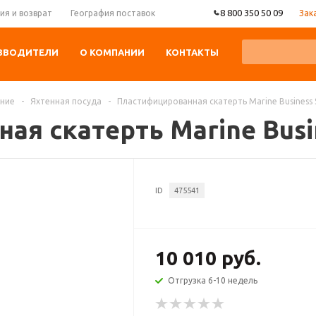
8 800 350 50 09
Зак
ия и возврат
География поставок
ЗВОДИТЕЛИ
О КОМПАНИИ
КОНТАКТЫ
ание
-
Яхтенная посуда
-
Пластифицированная скатерть Marine Business S
я скатерть Marine Busine
ID
475541
10 010 руб.
Отгрузка 6-10 недель