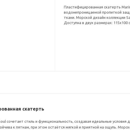
Пластифицированная скатерть Marine
водонепроницаемой пропиткой защищ
ткани. Морской дизайн коллекции Sa
Доступна в двух размерах: 115x100 с
ированная скатерть
Soul сочетает стиль и функциональность, создавая идеальные условия 
чива к пятнам, при этом остаётся мягкой и приятной на ощупь. Морск