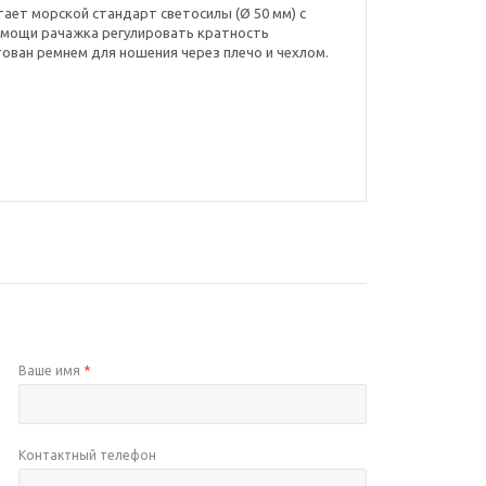
ает морской стандарт светосилы (Ø 50 мм) с
омощи рачажка регулировать кратность
тован ремнем для ношения через плечо и чехлом.
Ваше имя
*
Контактный телефон