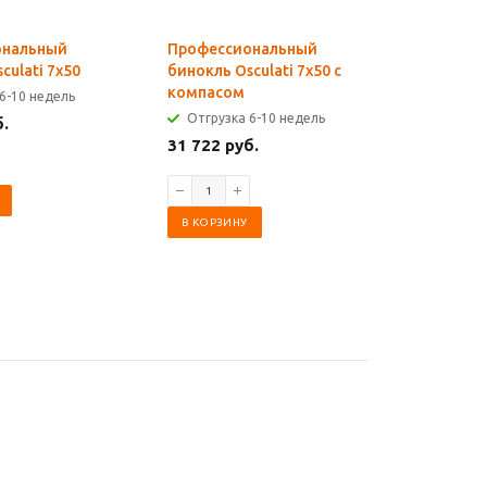
ональный
Профессиональный
Vetus BI
culati 7x50
бинокль Osculati 7x50 с
брызгоз
компасом
оптичес
6-10 недель
BK7, 7 x 5
Отгрузка 6-10 недель
б.
Отгрузк
31 722 руб.
8 211 ру
В КОРЗИНУ
В КОРЗИ