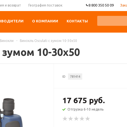
8 800 350 50 09
Зак
ия и возврат
География поставок
ЗВОДИТЕЛИ
О КОМПАНИИ
КОНТАКТЫ
Бинокли
-
Бинокль Osculati с зумом 10-30x50
с зумом 10-30x50
ID
781414
17 675 руб.
Отгрузка 6-10 недель